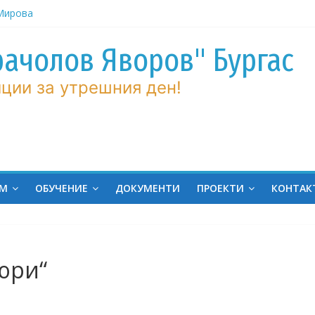
рачолов Яворов" Бургас
 Мирова
ние по
ции за утрешния ден!
вие!
ченик от
ргас!
на
ина
ЕМ
ОБУЧЕНИЕ
ДОКУМЕНТИ
ПРОЕКТИ
КОНТАК
юри“