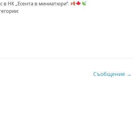
ас в НК „Есента в миниатюри“.
тегории:
Съобщение
→