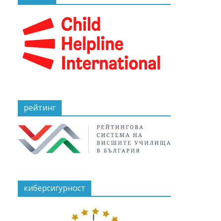
рейтинг
киберсигурност