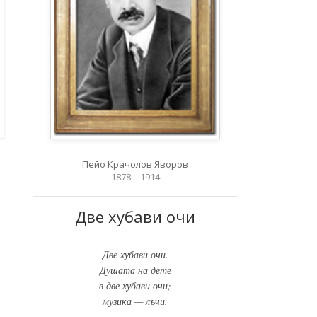
Пейо Крачолов Яворов
1878 – 1914
Две хубави очи
Две хубави очи.
Душата на дете
в две хубави очи;
музика — лъчи.