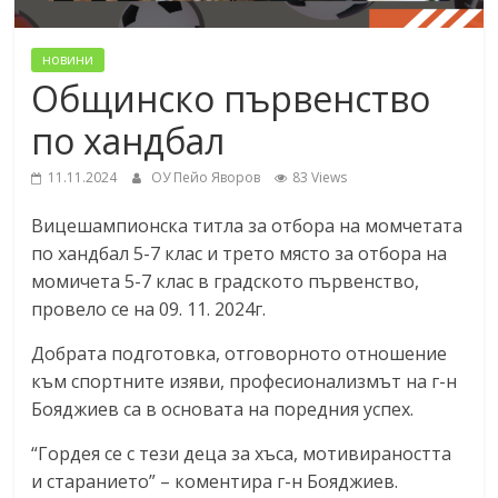
новини
Общинско първенство
по хандбал
11.11.2024
ОУ Пейо Яворов
83 Views
Вицешампионска титла
за
отбора на момчетата
по хандбал 5-7 клас
и трето място за отбора на
момичета 5-7 клас в градското първенство,
провело се на 09. 11. 2024г.
Добрата подготовка, отговорното отношение
към спортните изяви, професионализмът на г-н
Бояджиев са в основата на поредния успех.
“Гордея се с тези деца за хъса, мотивираността
и старанието” – коментира г-н Бояджиев.