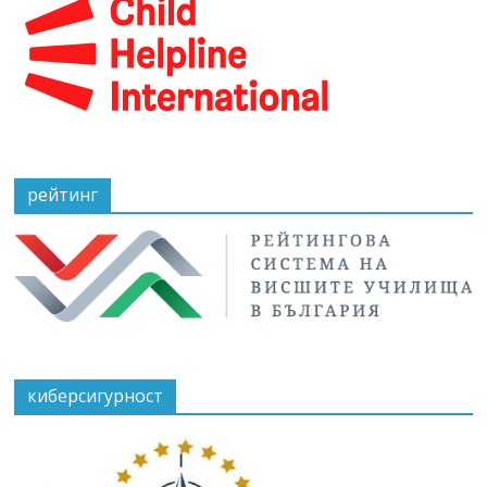
рейтинг
киберсигурност