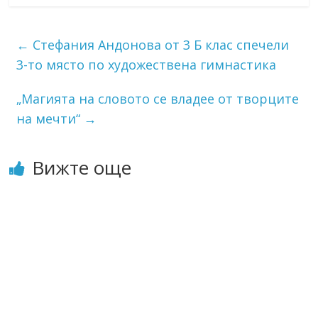
←
Стефания Андонова от 3 Б клас спечели
3-то място по художествена гимнастика
„Магията на словото се владее от творците
на мечти“
→
Вижте още