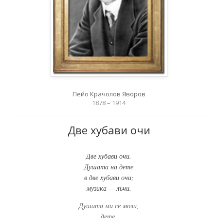
Пейо Крачолов Яворов
1878 – 1914
Две хубави очи
Две хубави очи.
Душата на дете
в две хубави очи;
музика — лъчи.
Душата ми се моли,
дете,