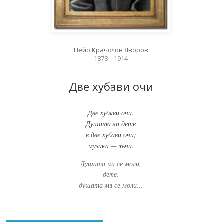
Пейо Крачолов Яворов
1878 – 1914
Две хубави очи
Две хубави очи.
Душата на дете
в две хубави очи;
музика — лъчи.
Душата ми се моли,
дете,
душата ми се моли...