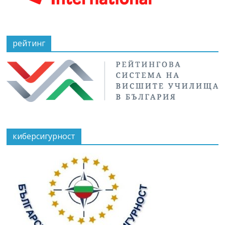
рейтинг
киберсигурност