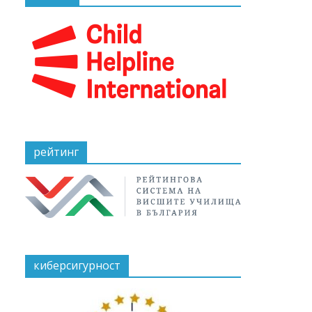
рейтинг
киберсигурност