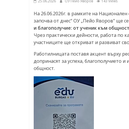
25.06.2026
ОУ Пейо Яворов
143 Views
На 26.06.2026г. в рамките на Национале
започва от днес“ ОУ „Пейо Яворов“ ще 
и благополучие: от ученик към общност
Чрез практически дейности, работа по ка
участниците ще откриват и развиват сво
Работилницата поставя акцент върху рес
допринасят за успеха, благополучието 
общност.