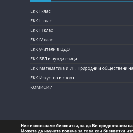
ЕКК I клас
ЕКК II клас
ЕКК III клас
ЕКК IV клас
ЕКК учители в ЦДО
ЕКК БЕЛ и чужди езици
ЕКК Математика и ИТ. Природни и обществени на
ЕКК Изкуства и спорт
КОМИСИИ
Ние използваме бисквитки, за да Ви предоставим н
Co
Можете да научите повече за това кои бисквитки из