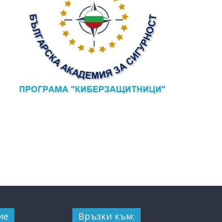
ие
Връзки към: