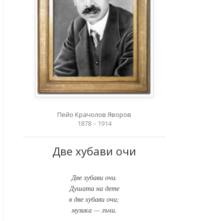
Пейо Крачолов Яворов
1878 – 1914
Две хубави очи
Две хубави очи.
Душата на дете
в две хубави очи;
музика — лъчи.