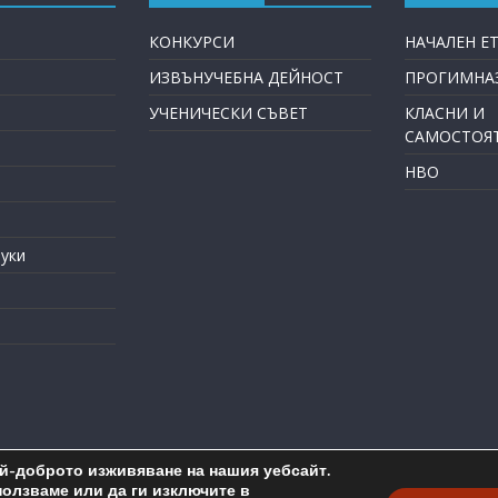
КОНКУРСИ
НАЧАЛЕН Е
ИЗВЪНУЧЕБНА ДЕЙНОСТ
ПРОГИМНАЗ
УЧЕНИЧЕСКИ СЪВЕТ
КЛАСНИ И
САМОСТОЯ
НВО
уки
ай-доброто изживяване на нашия уебсайт.
pyright © 2026
ОУ "Пейо Крачолов Яворов" Бургас
. All rights reser
ползваме или да ги изключите в