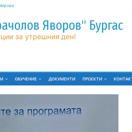
ров“ с
рачолов Яворов" Бургас
 Мирова
ние по
ции за утрешния ден!
вие!
ченик от
ргас!
на
ина
ЕМ
ОБУЧЕНИЕ
ДОКУМЕНТИ
ПРОЕКТИ
КОНТАК