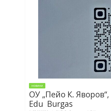
новини
ОУ „Пейо К. Яворов“,
Edu Burgas