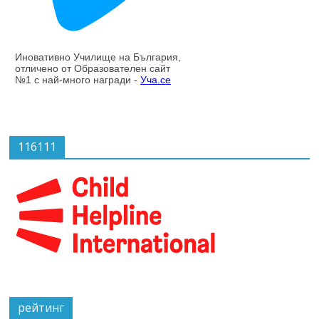
116111
рейтинг