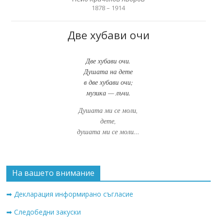
1878 – 1914
Две хубави очи
Две хубави очи.
Душата на дете
в две хубави очи;
музика — лъчи.
Душата ми се моли,
дете,
душата ми се моли...
На вашето внимание
➡ Декларация информирано съгласие
➡ Следобедни закуски