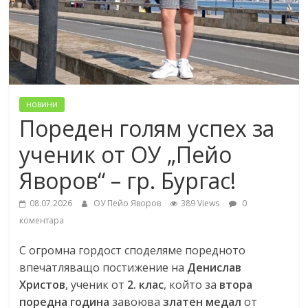
новини
Пореден голям успех за
ученик от ОУ „Пейо
Яворов“ – гр. Бургас!
08.07.2026
ОУ Пейо Яворов
389 Views
0
коментара
С огромна гордост споделяме поредното
впечатляващо постижение на
Денислав
Христов
, ученик от
2. клас
, който за
втора
поредна година
завоюва
златен медал
от