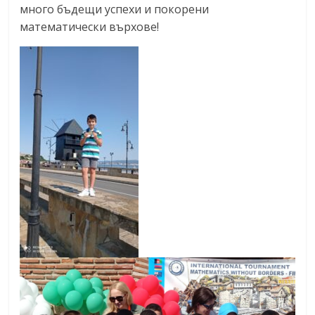
много бъдещи успехи и покорени
математически върхове!