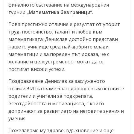
финалното състезание на международния
турнир
„Математика без граници“
.
Това престижно отличие е резултат от упорит
труд, постоянство, талант и любов към
математиката. Денислав достойно представи
нашето училище сред най-добрите млади
математици и за пореден път доказа, че с
желание и целеустременост могат да се
постигат високи успехи.
Поздравяваме Денислав за заслуженото
отличие! Изказваме благодарност към неговите
родители и учители за подкрепата,
всеотдайността и мотивацията, с които
допринасят за развитието на неговите знания и
умения.
Пожелаваме му здраве, вдъхновение и още