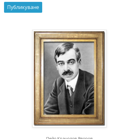
Пейо Крачолов Яворов