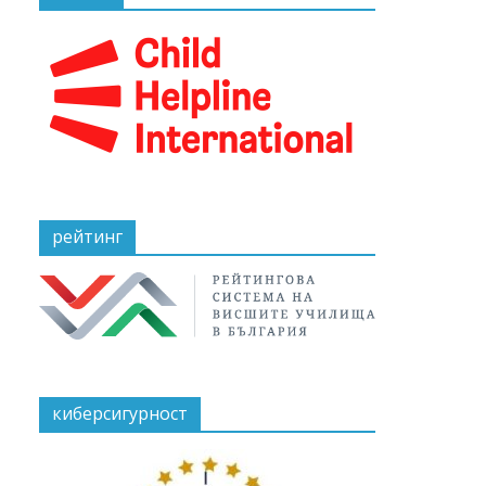
рейтинг
киберсигурност