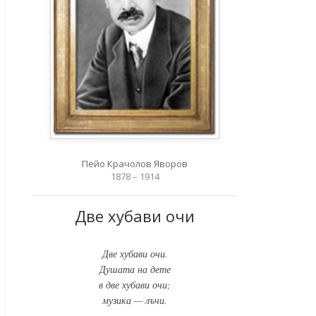
Пейо Крачолов Яворов
1878 – 1914
Две хубави очи
Две хубави очи.
Душата на дете
в две хубави очи;
музика — лъчи.