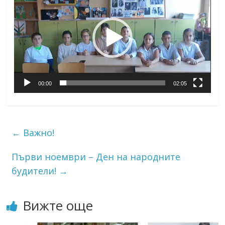
00:00
02:05
←
Важно!
Първи ноември – Ден на народните
будители!
→
Вижте още