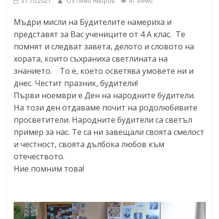
31.10.2021
ОУ Пейо Яворов
41 Views
Мъдри мисли на Будителите намериха и
представят за Вас учениците от 4 А клас. Те
помнят и следват завета, делото и словото на
хората, които съхраниха светлината на
знанието. То е, което осветява умовете ни и
днес. Честит празник, будители!
Първи ноември е Ден на народните будители.
На този ден отдаваме почит на родолюбивите
просветители. Народните будители са светъл
пример за нас. Те са ни завещали своята смелост
и честност, своята дълбока любов към
отечеството.
Ние помним това!
Видео