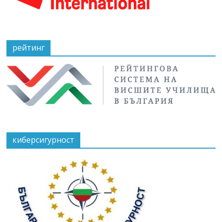
рейтинг
киберсигурност