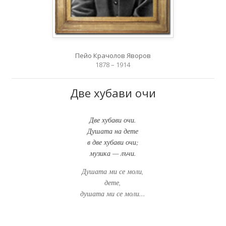
Пейо Крачолов Яворов
1878 – 1914
Две хубави очи
Две хубави очи.
Душата на дете
в две хубави очи;
музика — лъчи.
Душата ми се моли,
дете,
душата ми се моли...