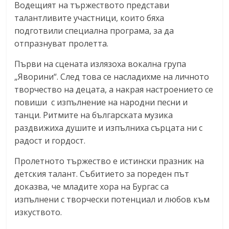
Водещият на тържеството представи
талантливите участници, които бяха
подготвили специална програма, за да
отпразнуват пролетта.
Първи на сцената излязоха вокална група
„Яворини“. След това се насладихме на личното
творчество на децата, а накрая настроението се
повиши с изпълнение на народни песни и
танци. Ритмите на българската музика
раздвижиха душите и изпълниха сърцата ни с
радост и гордост.
Пролетното тържество е истински празник на
детския талант. Събитието за пореден път
доказва, че младите хора на Бургас са
изпълнени с творчески потенциал и любов към
изкуството.