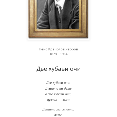
Пейо Крачолов Яворов
1878 – 1914
Две хубави очи
Две хубави очи.
Душата на дете
в две хубави очи;
музика — лъчи.
Душата ми се моли,
дете,