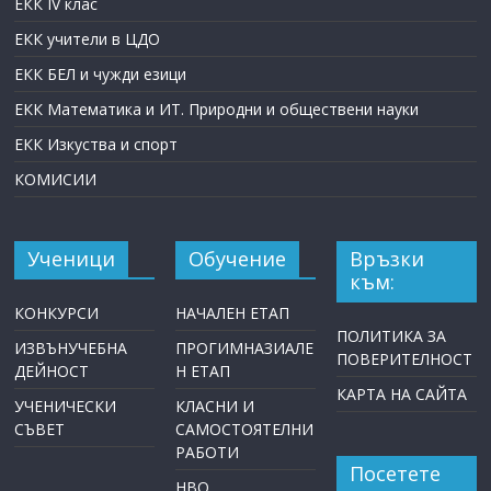
ЕКК IV клас
ЕКК учители в ЦДО
ЕКК БЕЛ и чужди езици
ЕКК Математика и ИТ. Природни и обществени науки
ЕКК Изкуства и спорт
КОМИСИИ
Ученици
Обучение
Връзки
към:
КОНКУРСИ
НАЧАЛЕН ЕТАП
ПОЛИТИКА ЗА
ИЗВЪНУЧЕБНА
ПРОГИМНАЗИАЛЕ
ПОВЕРИТЕЛНОСТ
ДЕЙНОСТ
Н ЕТАП
КАРТА НА САЙТА
УЧЕНИЧЕСКИ
КЛАСНИ И
СЪВЕТ
САМОСТОЯТЕЛНИ
РАБОТИ
Посетете
НВО