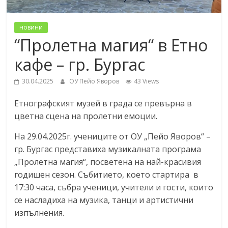
новини
“Пролетна магия“ в Етно
кафе – гр. Бургас
30.04.2025
ОУ Пейо Яворов
43 Views
Етнографският музей в града се превърна в
цветна сцена на пролетни емоции.
На 29.04.2025г. учениците от ОУ „Пейо Яворов“ –
гр. Бургас представиха музикалната програма
„Пролетна магия“, посветена на най-красивия
годишен сезон. Събитието, което стартира в
17:30 часа, събра ученици, учители и гости, които
се насладиха на музика, танци и артистични
изпълнения.