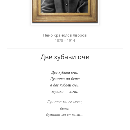
Пейо Крачолов Яворов
1878 – 1914
Две хубави очи
Две хубави очи.
Душата на дете
в две хубави очи;
музика — лъчи.
Душата ми се моли,
дете,
душата ми се моли...