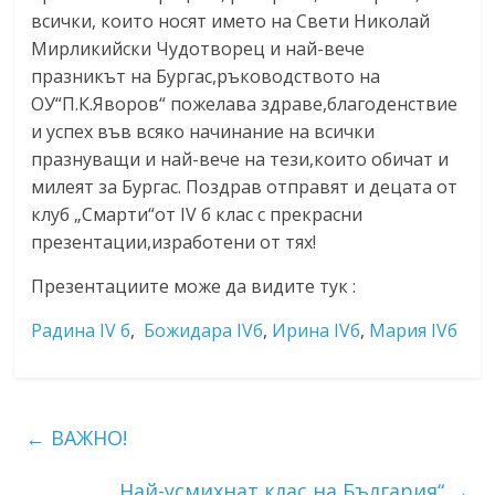
всички, които носят името на Свети Николай
Мирликийски Чудотворец и най-вече
празникът на Бургас,ръководството на
ОУ“П.К.Яворов“ пожелава здраве,благоденствие
и успех във всяко начинание на всички
празнуващи и най-вече на тези,които обичат и
милеят за Бургас. Поздрав отправят и децата от
клуб „Смарти“от IV б клас с прекрасни
презентации,изработени от тях!
Презентациите може да видите тук :
Радина IV б
,
Божидара IVб
,
Ирина IVб
,
Мария IVб
←
ВАЖНО!
„Най-усмихнат клас на България“
→