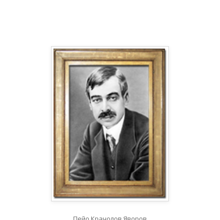
Пейо Крачолов Яворов