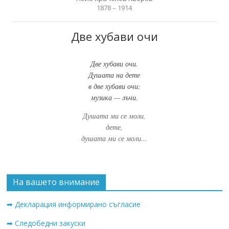
1878 – 1914
Две хубави очи
Две хубави очи.
Душата на дете
в две хубави очи;
музика — лъчи.
Душата ми се моли,
дете,
душата ми се моли...
На вашето внимание
➡ Декларация информирано съгласие
➡ Следобедни закуски