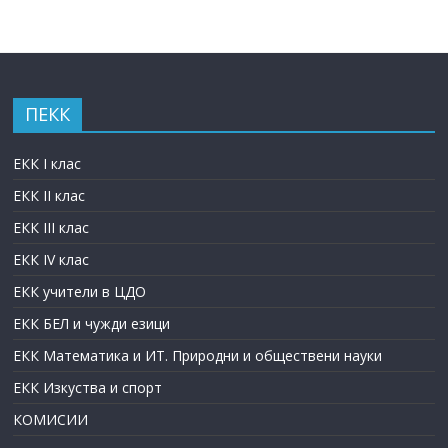
ПЕКК
ЕКК I клас
ЕКК II клас
ЕКК III клас
ЕКК IV клас
ЕКК учители в ЦДО
ЕКК БЕЛ и чужди езици
ЕКК Математика и ИТ. Природни и обществени науки
ЕКК Изкуства и спорт
КОМИСИИ