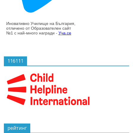
116111
рейтинг