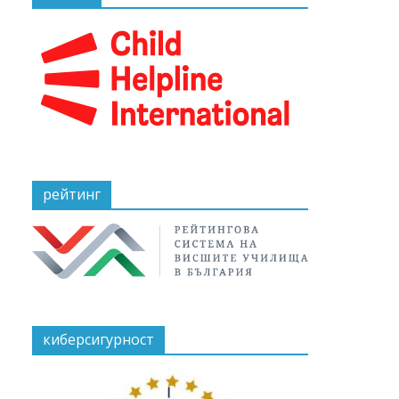
рейтинг
киберсигурност