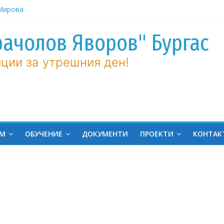
ров“ с
рачолов Яворов" Бургас
 Мирова
ние по
ции за утрешния ден!
вие!
ченик от
ргас!
на
ина
ЕМ
ОБУЧЕНИЕ
ДОКУМЕНТИ
ПРОЕКТИ
КОНТАК