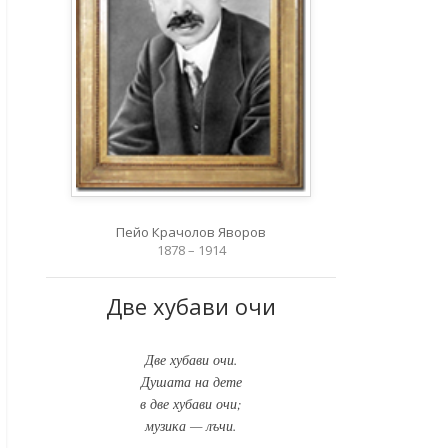
Пейо Крачолов Яворов
1878 – 1914
Две хубави очи
Две хубави очи.
Душата на дете
в две хубави очи;
музика — лъчи.