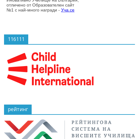
116111
рейтинг