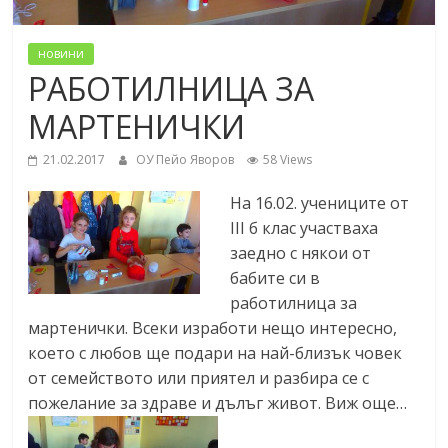
новини
РАБОТИЛНИЦА ЗА
МАРТЕНИЧКИ
21.02.2017
ОУ Пейо Яворов
58 Views
На 16.02. учениците от
III б клас участваха
заедно с някои от
бабите си в
работилница за
мартенички. Всеки изработи нещо интересно,
което с любов ще подари на най-близък човек
от семейството или приятел и разбира се с
пожелание за здраве и дълъг живот. Виж още…