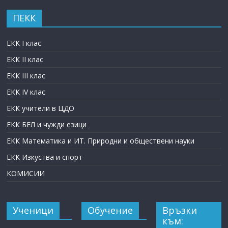
ПЕКК
ЕКК I клас
ЕКК II клас
ЕКК III клас
ЕКК IV клас
ЕКК учители в ЦДО
ЕКК БЕЛ и чужди езици
ЕКК Математика и ИТ. Природни и обществени науки
ЕКК Изкуства и спорт
КОМИСИИ
Ученици
Обучение
Връзки
към: