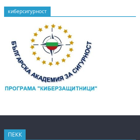
киберсигурност
ПЕКК