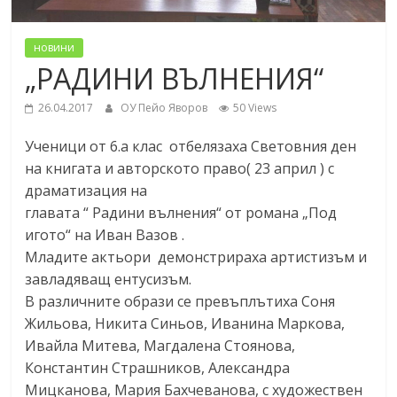
новини
„РАДИНИ ВЪЛНЕНИЯ“
26.04.2017
ОУ Пейо Яворов
50 Views
Ученици от 6.a клас отбелязаха Световния ден
на книгата и авторското право( 23 април ) с
драматизация на
главата “ Радини вълнения“ от романа „Под
игото“ на Иван Вазов .
Младите актьори демонстрираха артистизъм и
завладяващ ентусизъм.
В различните образи се превъплътиха Соня
Жильова, Никита Синьов, Иванина Маркова,
Ивайла Митева, Магдаленa Стоянова,
Константин Страшников, Александра
Мицканова, Мария Бахчеванова, с художествен