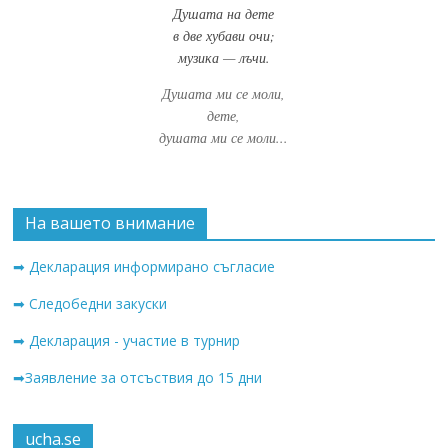
Душата на дете
в две хубави очи;
музика — лъчи.
Душата ми се моли,
дете,
душата ми се моли...
На вашето внимание
➡ Декларация информирано съгласие
➡ Следобедни закуски
➡ Декларация - участие в турнир
➡Заявление за отсъствия до 15 дни
ucha.se