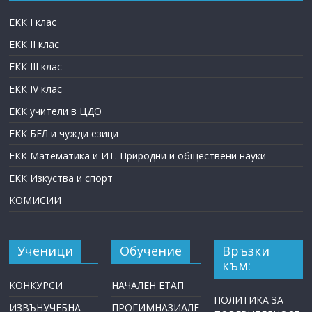
ЕКК I клас
ЕКК II клас
ЕКК III клас
ЕКК IV клас
ЕКК учители в ЦДО
ЕКК БЕЛ и чужди езици
ЕКК Математика и ИТ. Природни и обществени науки
ЕКК Изкуства и спорт
КОМИСИИ
Ученици
Обучение
Връзки
към:
КОНКУРСИ
НАЧАЛЕН ЕТАП
ПОЛИТИКА ЗА
ИЗВЪНУЧЕБНА
ПРОГИМНАЗИАЛЕ