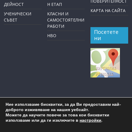
ПОВЕРИТЕЛНОСТ
ДЕЙНОСТ
Н ЕТАП
КАРТА НА САЙТА
УЧЕНИЧЕСКИ
КЛАСНИ И
СЪВЕТ
САМОСТОЯТЕЛНИ
РАБОТИ
Посетете
НВО
ни
Ние използваме бисквитки, за да Ви предоставим най-
доброто изживяване на нашия уебсайт.
Можете да научите повече за това кои бисквитки
използваме или да ги изключите в
настройки
.
Copyright © 2026
ОУ "Пейо Крачолов Яворов" Бургас
. All
rights reserved.