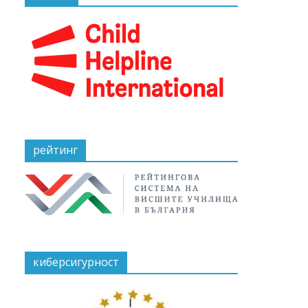
рейтинг
киберсигурност