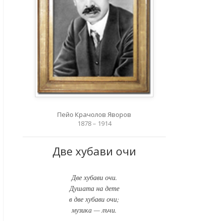
Пейо Крачолов Яворов
1878 – 1914
Две хубави очи
Две хубави очи.
Душата на дете
в две хубави очи;
музика — лъчи.