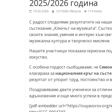
2025/2026 година
10.03.2026
ОУ Пейо Яворов
114 Views
С радост споделяме резултатите на наши
състезание „Ключът на музиката“. Състе
своите знания, умения и интерес към све
музикална култура и творческо мислене.
Нашите участници показаха сериозна по
изкуство.
С особена гордост съобщаваме, че
Симон
класираха за
националния кръг на съст
резултат от упорит труд, постоянство и 
Поздравяваме двете ученички за отличн
вдъхновение и още много успехи в пред
[pdf-embedder url=“https://ouyavorov.org/
title=“CCF_000474″]