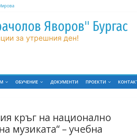
рачолов Яворов" Бургас
 Мирова
ние по
ции за утрешния ден!
вие!
ченик от
ргас!
на
ина
ЕМ
ОБУЧЕНИЕ
ДОКУМЕНТИ
ПРОЕКТИ
КОНТАК
ния кръг на национално
на музиката“ – учебна