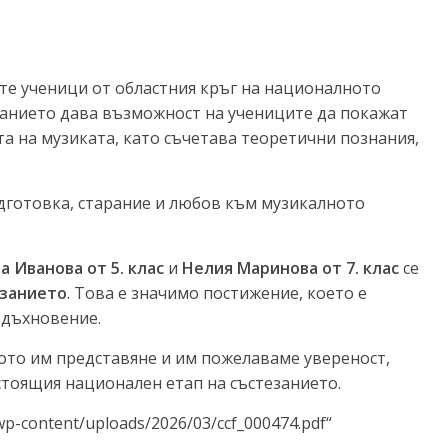
те ученици от областния кръг на националното
занието дава възможност на учениците да покажат
та на музиката, като съчетава теоретични познания,
дготовка, старание и любов към музикалното
а Иванова от 5. клас
и
Нелия Маринова от 7. клас
се
езанието
. Това е значимо постижение, което е
вдъхновение.
ото им представяне и им пожелаваме увереност,
стоящия национален етап на състезанието.
wp-content/uploads/2026/03/ccf_000474.pdf“