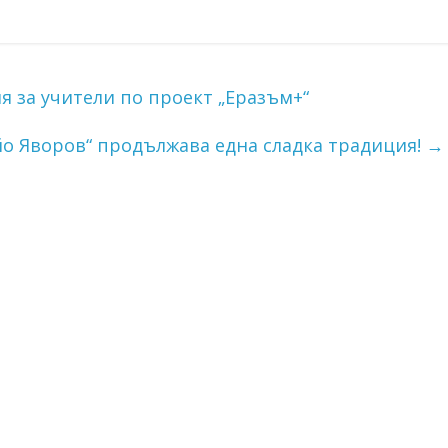
за учители по проект „Еразъм+“
йо Яворов“ продължава една сладка традиция!
→