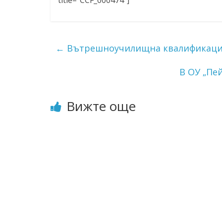
←
Вътрешноучилищна квалификация 
В ОУ „Пе
Вижте още