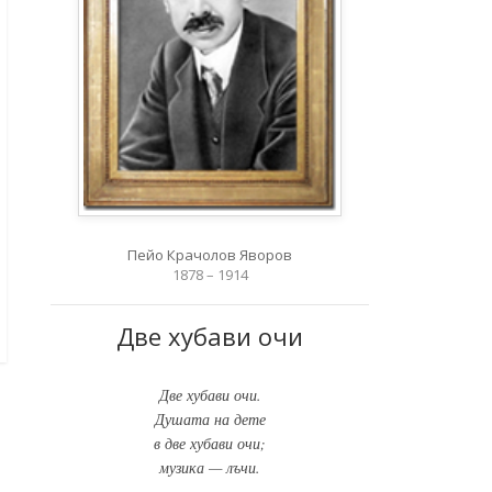
Пейо Крачолов Яворов
1878 – 1914
Две хубави очи
Две хубави очи.
Душата на дете
в две хубави очи;
музика — лъчи.