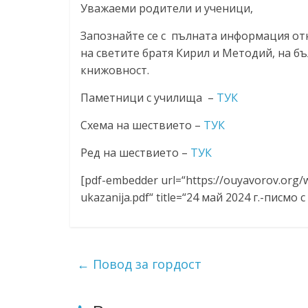
Уважаеми родители и ученици,
Запознайте се с пълната информация от
на светите братя Кирил и Методий, на бъл
книжовност.
Паметници с училища –
ТУК
Схема на шествието –
ТУК
Ред на шествието –
ТУК
[pdf-embedder url=“https://ouyavorov.org/
ukazanija.pdf“ title=“24 май 2024 г.-писмо с
←
Повод за гордост