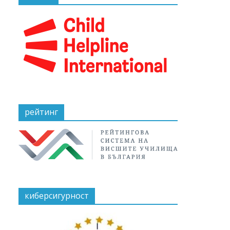
рейтинг
киберсигурност