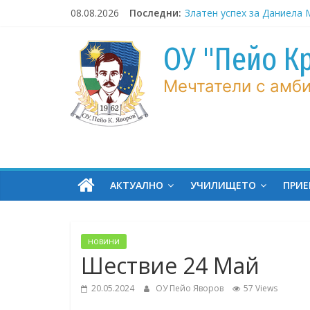
Skip
08.08.2026
Последни:
Златен успех за Даниела
to
на международно състеза
content
спортно катерене
ОУ "Пейо К
Днес започва нашето
образователно пътешест
Мечтатели с амби
Пореден голям успех за у
ОУ „Пейо Яворов“ – гр. Бу
Тържествено изпращане 
випуск VII клас – 2026 год
Ученички от ОУ „Пейо Яво
блестящо изпълнение в
представление на цирк
АКТУАЛНО
УЧИЛИЩЕТО
ПРИ
„Балкански“
новини
Шествие 24 Май
20.05.2024
ОУ Пейо Яворов
57 Views