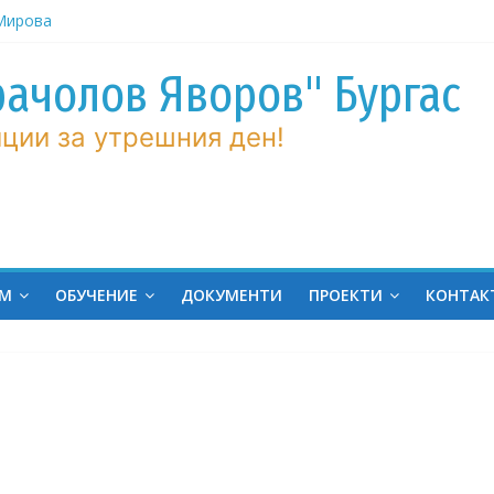
 Мирова
ние по
рачолов Яворов" Бургас
вие!
ции за утрешния ден!
ченик от
ргас!
на
ина
ров“ с
ЕМ
ОБУЧЕНИЕ
ДОКУМЕНТИ
ПРОЕКТИ
КОНТАК