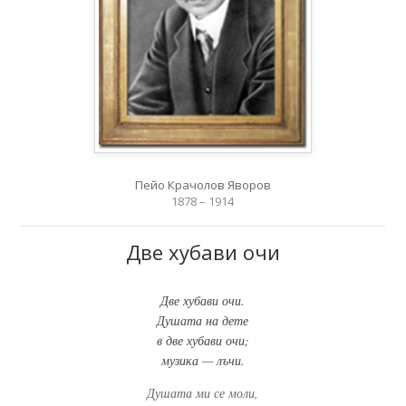
Пейо Крачолов Яворов
1878 – 1914
Две хубави очи
Две хубави очи.
Душата на дете
в две хубави очи;
музика — лъчи.
Душата ми се моли,