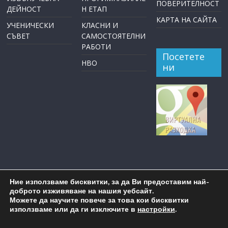
ПОВЕРИТЕЛНОСТ
ДЕЙНОСТ
Н ЕТАП
КАРТА НА САЙТА
УЧЕНИЧЕСКИ
КЛАСНИ И
СЪВЕТ
САМОСТОЯТЕЛНИ
РАБОТИ
Посетете
НВО
ни
Ние използваме бисквитки, за да Ви предоставим най-
доброто изживяване на нашия уебсайт.
Можете да научите повече за това кои бисквитки
използваме или да ги изключите в
настройки
.
Copyright © 2026
ОУ "Пейо Крачолов Яворов" Бургас
. All
rights reserved.