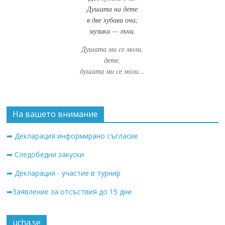
Душата на дете
в две хубави очи;
музика — лъчи.
Душата ми се моли,
дете,
душата ми се моли...
На вашето внимание
➡ Декларация информирано съгласие
➡ Следобедни закуски
➡ Декларация - участие в турнир
➡Заявление за отсъствия до 15 дни
ucha.se