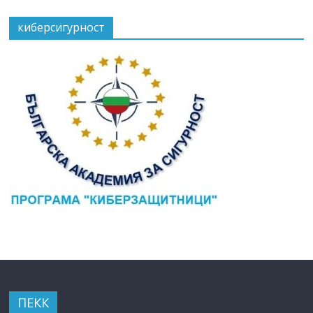
киберсигурност
ПЕКК