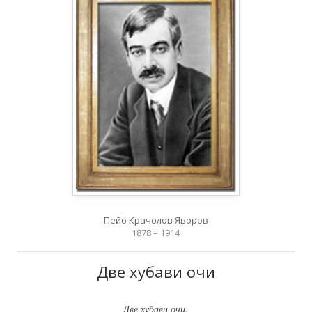
Пейо Крачолов Яворов
1878 – 1914
Две хубави очи
Две хубави очи.