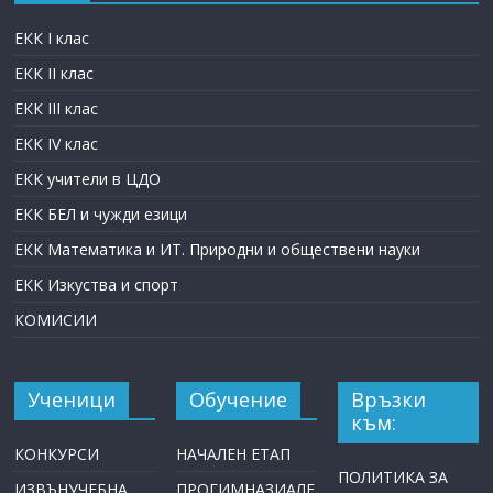
ЕКК I клас
ЕКК II клас
ЕКК III клас
ЕКК IV клас
ЕКК учители в ЦДО
ЕКК БЕЛ и чужди езици
ЕКК Математика и ИТ. Природни и обществени науки
ЕКК Изкуства и спорт
КОМИСИИ
Ученици
Обучение
Връзки
към:
КОНКУРСИ
НАЧАЛЕН ЕТАП
ПОЛИТИКА ЗА
ИЗВЪНУЧЕБНА
ПРОГИМНАЗИАЛЕ