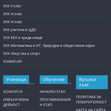
ЕКК II клас
ЕКК III клас
ЕКК IV клас
ЕКК учители в ЦДО
ЕКК БЕЛ и чужди езици
ЕКК Математика и ИТ. Природни и обществени науки
ЕКК Изкуства и спорт
КОМИСИИ
Ученици
Обучение
Връзки
към:
КОНКУРСИ
НАЧАЛЕН ЕТАП
ПОЛИТИКА ЗА
ИЗВЪНУЧЕБНА
ПРОГИМНАЗИАЛЕ
ПОВЕРИТЕЛНОСТ
ДЕЙНОСТ
Н ЕТАП
КАРТА НА САЙТА