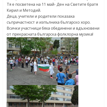
Тя е посветена на 11 май- Ден на Светите братя
Кирил и Методий.
Деца, учители и родители показаха
съпричастност и изпълниха българско хоро.
Всички участници бяха обединени и вдъхновени
от прекрасната българска фолклорна музика!