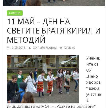
новини
11 МАЙ – ДЕН НА
СВЕТИТЕ БРАТЯ КИРИЛ И
МЕТОДИЙ
13.05.2018
ОУ Пейо Яворов
42 Views
Учениц
ите от
ОУ
„Пейо
Яворов
“ взеха
участие
в
инициативата на МОН – „Розите на България“.