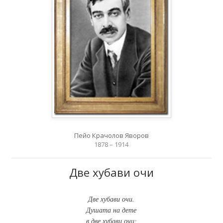
Пейо Крачолов Яворов
1878 – 1914
Две хубави очи
Две хубави очи.
Душата на дете
в две хубави очи;