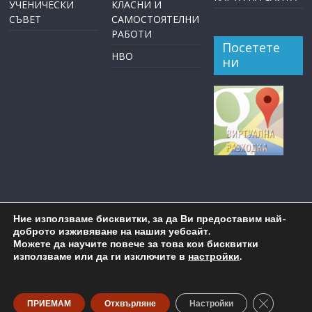
УЧЕНИЧЕСКИ
КЛАСНИ И
СЪВЕТ
САМОСТОЯТЕЛНИ
РАБОТИ
Посетете
НВО
ни
Ние използваме бисквитки, за да Ви предоставим най-
доброто изживяване на нашия уебсайт.
Можете да научите повече за това кои бисквитки
използваме или да ги изключите в
настройки
.
Copyright © 2026
ОУ "Пейо Крачолов Яворов" Бургас
. All
rights reserved.
Close GDP
ПРИЕМАМ
Отхвърляне
Настройки