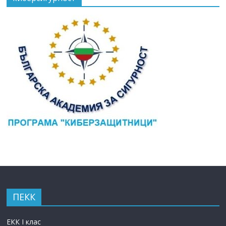
ПЕКК
ЕКК I клас