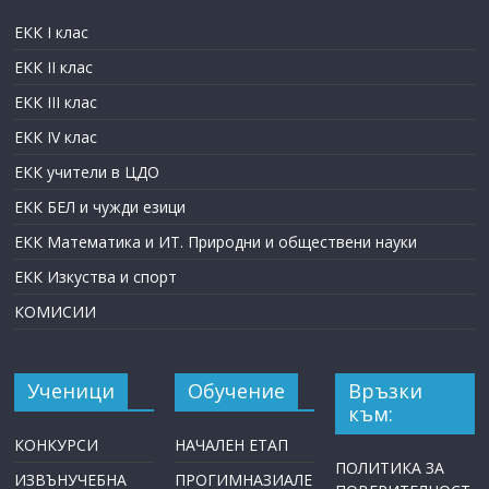
ЕКК I клас
ЕКК II клас
ЕКК III клас
ЕКК IV клас
ЕКК учители в ЦДО
ЕКК БЕЛ и чужди езици
ЕКК Математика и ИТ. Природни и обществени науки
ЕКК Изкуства и спорт
КОМИСИИ
Ученици
Обучение
Връзки
към:
КОНКУРСИ
НАЧАЛЕН ЕТАП
ПОЛИТИКА ЗА
ИЗВЪНУЧЕБНА
ПРОГИМНАЗИАЛЕ