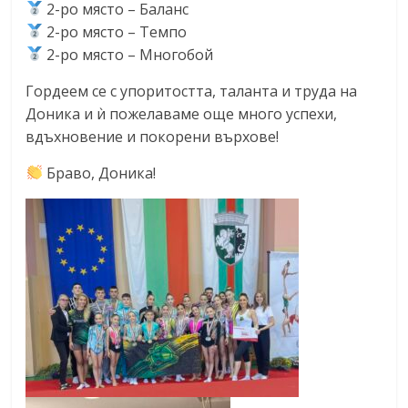
2-ро място – Баланс
2-ро място – Темпо
2-ро място – Многобой
Гордеем се с упоритостта, таланта и труда на
Доника и ѝ пожелаваме още много успехи,
вдъхновение и покорени върхове!
Браво, Доника!