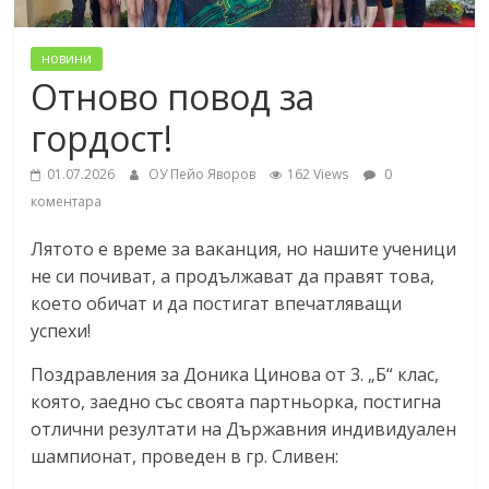
новини
Отново повод за
гордост!
01.07.2026
ОУ Пейо Яворов
162 Views
0
коментара
Лятото е време за ваканция, но нашите ученици
не си почиват, а продължават да правят това,
което обичат и да постигат впечатляващи
успехи!
Поздравления за Доника Цинова от 3. „Б“ клас,
която, заедно със своята партньорка, постигна
отлични резултати на Държавния индивидуален
шампионат, проведен в гр. Сливен: