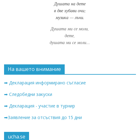
Душата на дете
в две хубави очи;
музика — лъчи.
Душата ми се моли,
дете,
душата ми се моли...
На вашето внимание
➡ Декларация информирано съгласие
➡ Следобедни закуски
➡ Декларация - участие в турнир
➡Заявление за отсъствия до 15 дни
ucha.se