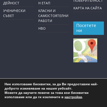
ПОВЕРИТЕЛНОСТ
ДЕЙНОСТ
Н ЕТАП
КАРТА НА САЙТА
УЧЕНИЧЕСКИ
КЛАСНИ И
СЪВЕТ
САМОСТОЯТЕЛНИ
РАБОТИ
Посетете
НВО
ни
Ние използваме бисквитки, за да Ви предоставим най-
доброто изживяване на нашия уебсайт.
Можете да научите повече за това кои бисквитки
използваме или да ги изключите в
настройки
.
Copyright © 2026
ОУ "Пейо Крачолов Яворов" Бургас
. All
rights reserved.