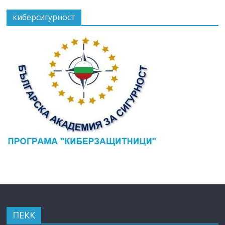
киберсигурност
ПЕКК