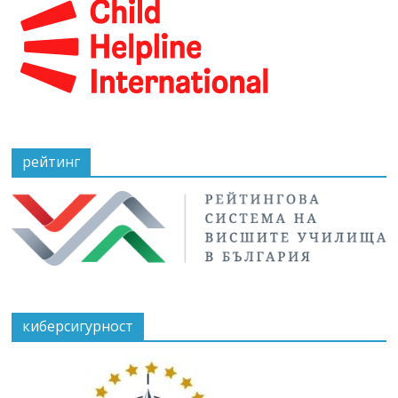
рейтинг
киберсигурност