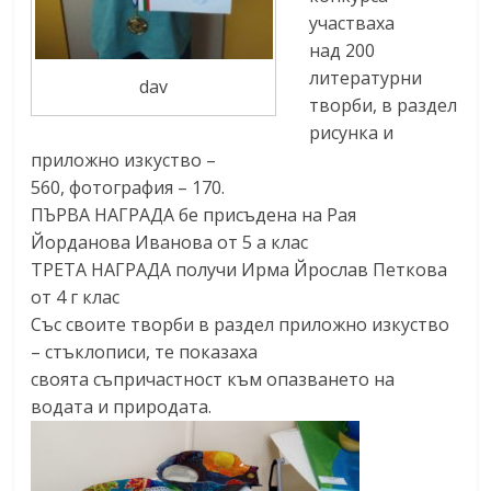
участваха
над 200
литературни
dav
творби, в раздел
рисунка и
приложно изкуство –
560, фотография – 170.
ПЪРВА НАГРАДА бе присъдена на Рая
Йорданова Иванова от 5 а клас
ТРЕТА НАГРАДА получи Ирма Йрослав Петкова
от 4 г клас
Със своите творби в раздел приложно изкуство
– стъклописи, те показаха
своята съпричастност към опазването на
водата и природата.