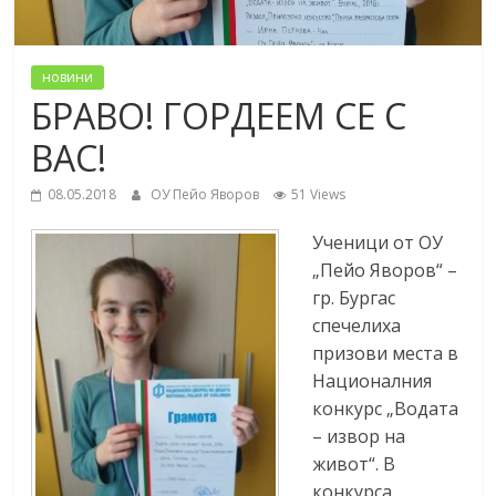
новини
БРАВО! ГОРДЕЕМ СЕ С
ВАС!
08.05.2018
ОУ Пейо Яворов
51 Views
Ученици от ОУ
„Пейо Яворов“ –
гр. Бургас
спечелиха
призови места в
Националния
конкурс „Водата
– извор на
живот“. В
конкурса