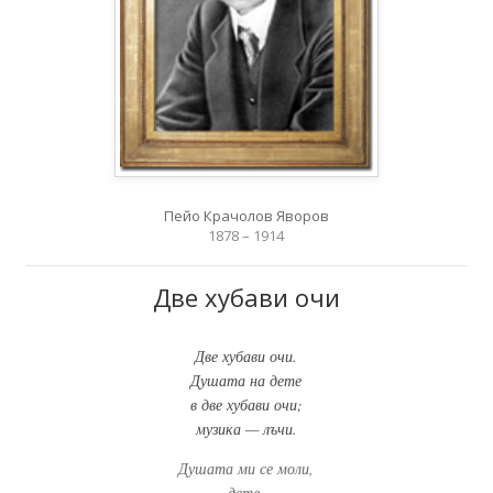
Пейо Крачолов Яворов
1878 – 1914
Две хубави очи
Две хубави очи.
Душата на дете
в две хубави очи;
музика — лъчи.
Душата ми се моли,
дете,