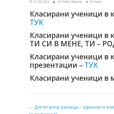
01.03.2023
ОУ Пейо Яворов
34 Views
Класирани ученици в к
ТУК
Класирани ученици в к
ТИ СИ В МЕНЕ, ТИ – Р
Класирани ученици в 
презентации –
ТУК
Класирани ученици в 
←
Дигитална раница – единната еле
съдържание