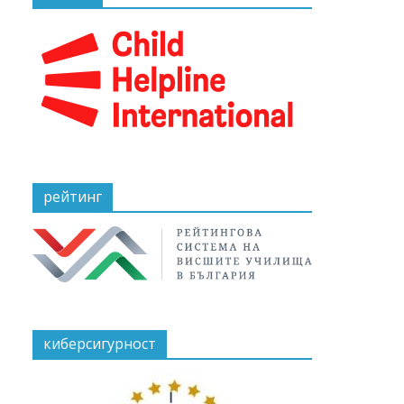
рейтинг
киберсигурност