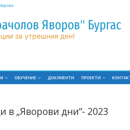
 Мирова
ние по
рачолов Яворов" Бургас
вие!
ции за утрешния ден!
ченик от
ргас!
на
ина
ров“ с
ЕМ
ОБУЧЕНИЕ
ДОКУМЕНТИ
ПРОЕКТИ
КОНТАК
и в „Яворови дни“- 2023