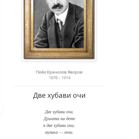
Пейо Крачолов Яворов
1878 – 1914
Две хубави очи
Две хубави очи.
Душата на дете
в две хубави очи;
музика — лъчи.