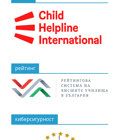
рейтинг
киберсигурност