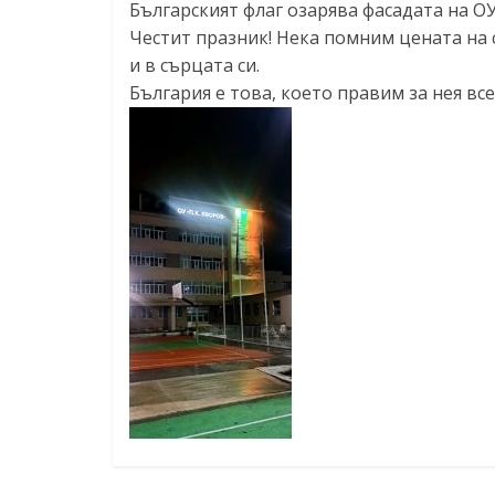
Българският флаг озарява фасадата на ОУ
Честит празник! Нека помним цената на св
и в сърцата си.
България е това, което правим за нея все