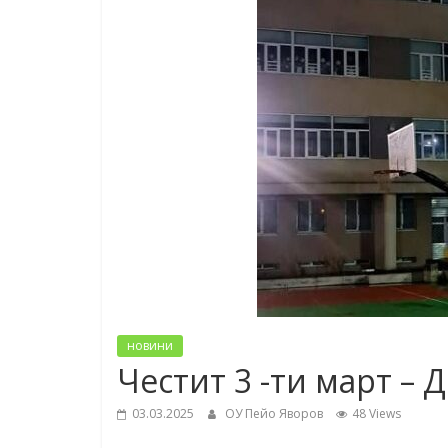
новини
Честит 3 -ти март – 
03.03.2025
ОУ Пейо Яворов
48 Views