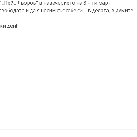
 „Пейо Яворов“ в навечерието на 3 – ти март.
ободата и да я носим със себе си – в делата, в думите
ки ден!