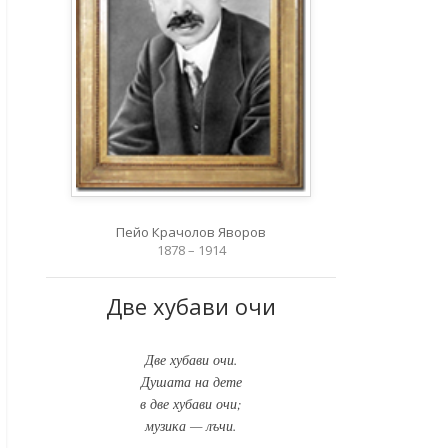
Пейо Крачолов Яворов
1878 – 1914
Две хубави очи
Две хубави очи.
Душата на дете
в две хубави очи;
музика — лъчи.