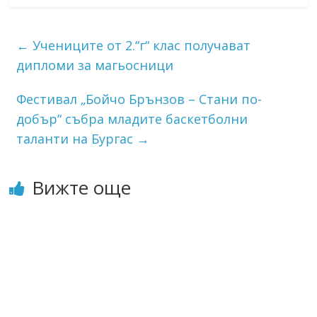
←
Учениците от 2.“г“ клас получават
дипломи за магьосници
Фестивал „Бойчо Брънзов – Стани по-
добър“ събра младите баскетболни
таланти на Бургас
→
Вижте още