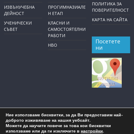
ПОЛИТИКА ЗА
ИЗВЪНУЧЕБНА
ПРОГИМНАЗИАЛЕ
ПОВЕРИТЕЛНОСТ
ДЕЙНОСТ
Н ЕТАП
КАРТА НА САЙТА
УЧЕНИЧЕСКИ
КЛАСНИ И
СЪВЕТ
САМОСТОЯТЕЛНИ
РАБОТИ
Посетете
НВО
ни
Ние използваме бисквитки, за да Ви предоставим най-
доброто изживяване на нашия уебсайт.
Можете да научите повече за това кои бисквитки
използваме или да ги изключите в
настройки
.
Copyright © 2026
ОУ "Пейо Крачолов Яворов" Бургас
. All