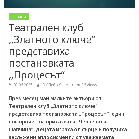
новини
Театрален клуб
,,Златното ключе“
представиха
постановката
,,Процесът“
03.06.2025
ОУ Пейо Яворов
36 Views
През месец май малките актьори от
Театрален клуб ,,Златното ключе“
представиха постановката ,,Процесът“- един
нов прочит на приказката ,,Червената
шапчица“.
Децата играха от сърце и получиха
заслужени аплодисменти от уважаемата