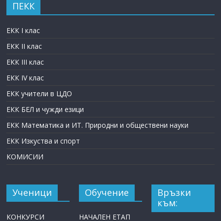
ПЕКК
ЕКК I клас
ЕКК II клас
ЕКК III клас
ЕКК IV клас
ЕКК учители в ЦДО
ЕКК БЕЛ и чужди езици
ЕКК Математика и ИТ. Природни и обществени науки
ЕКК Изкуства и спорт
КОМИСИИ
Ученици
Обучение
Връзки
към:
КОНКУРСИ
НАЧАЛЕН ЕТАП