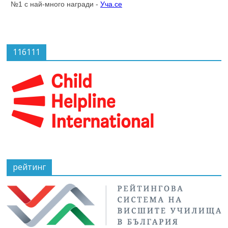
116111
рейтинг