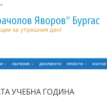
на
ина
ров“ с
рачолов Яворов" Бургас
ции за утрешния ден!
 Мирова
ние по
вие!
ченик от
ЕМ
ОБУЧЕНИЕ
ДОКУМЕНТИ
ПРОЕКТИ
КОНТАК
ргас!
ТА УЧЕБНА ГОДИНА