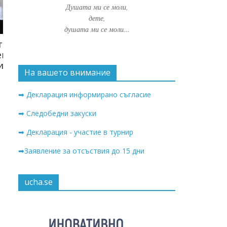
Душата ми се моли,
дете,
душата ми се моли...
а с
“
На вашето внимание
➡ Декларация информирано съгласие
➡ Следобедни закуски
➡ Декларация - участие в турнир
➡Заявление за отсъствия до 15 дни
ucha.se