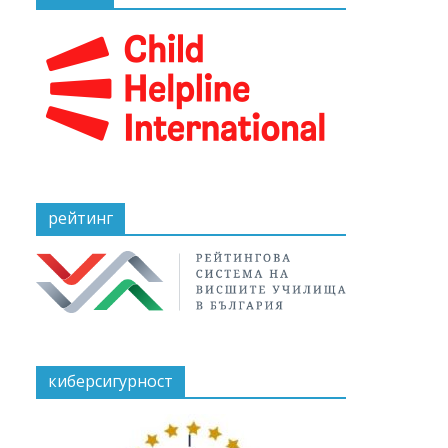
рейтинг
киберсигурност