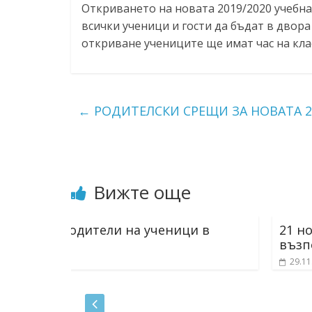
Откриването на новата 2019/2020 учебна го
всички ученици и гости да бъдат в двора
откриване учениците ще имат час на клас
←
РОДИТЕЛСКИ СРЕЩИ ЗА НОВАТА 20
Вижте още
ници в
21 ноември – Световен ден за
възпоменание на жертвите от
29.11.2021