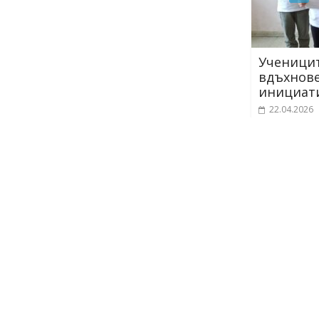
Учениците от 1. „Б“ клас се включих
вдъхновение и усмивки в
инициативата „Походът на книгите
22.04.2026