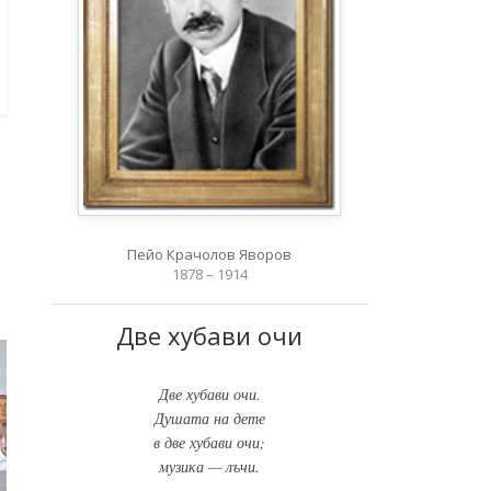
Пейо Крачолов Яворов
1878 – 1914
Две хубави очи
НАЦИОНАЛНО МАТЕМАТИЧЕСКО
СЪСТЕЗАНИЕ „ЕВРОПЕЙСКО КЕНГУРУ“
Две хубави очи.
15.02.2018
Душата на дете
в две хубави очи;
музика — лъчи.