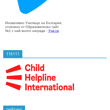
116111
рейтинг