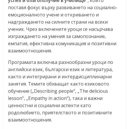
успех и благополучие в училище“
, който
поставя фокус върху развиването на социално-
емоционалното учене и откриването и
надграждането на силните страни на всеки
ученик. Чрез включените уроци се насърчава
изграждането на умения за самопознание,
емпатия, ефективна комуникация и позитивни
взаимоотношения.
Програмата включва разнообразни уроци по
английски език, български език и литература,
както и интегрирани и интердисциплинарни
занятия. Темите обхващат както езиковото
обучение („Describing people“, „The delicious
lesson“, „Empathy in action“), така и важни
ценностни и социални аспекти като
родолюбието, приятелството и позитивните
взаимоотношения.