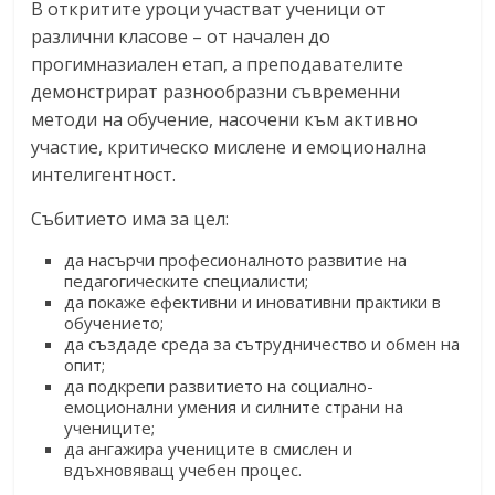
В откритите уроци участват ученици от
различни класове – от начален до
прогимназиален етап, а преподавателите
демонстрират разнообразни съвременни
методи на обучение, насочени към активно
участие, критическо мислене и емоционална
интелигентност.
Събитието има за цел:
да насърчи професионалното развитие на
педагогическите специалисти;
да покаже ефективни и иновативни практики в
обучението;
да създаде среда за сътрудничество и обмен на
опит;
да подкрепи развитието на социално-
емоционални умения и силните страни на
учениците;
да ангажира учениците в смислен и
вдъхновяващ учебен процес.