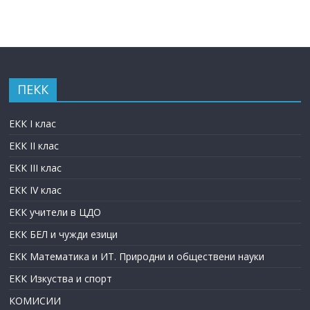
ПЕКК
ЕКК I клас
ЕКК II клас
ЕКК III клас
ЕКК IV клас
ЕКК учители в ЦДО
ЕКК БЕЛ и чужди езици
ЕКК Математика и ИТ. Природни и обществени науки
ЕКК Изкуства и спорт
КОМИСИИ