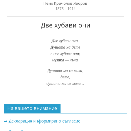
Пейо Крачолов Яворов
1878 – 1914
Две хубави очи
Две хубави очи.
Душата на дете
в две хубави очи;
музика — лъчи.
Душата ми се моли,
дете,
душата ми се моли...
На вашето внимание
➡ Декларация информирано съгласие