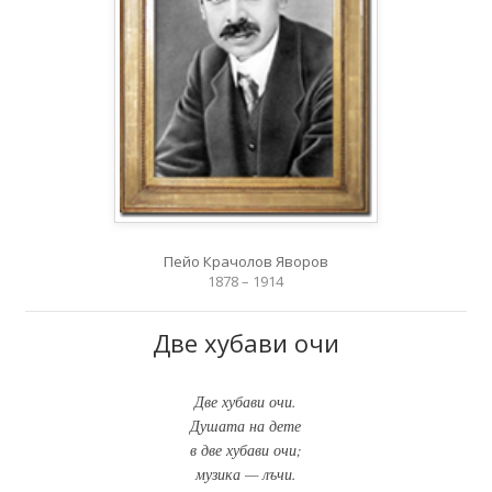
Пейо Крачолов Яворов
1878 – 1914
Две хубави очи
Две хубави очи.
Душата на дете
в две хубави очи;
музика — лъчи.