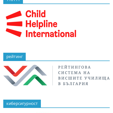
рейтинг
киберсигурност