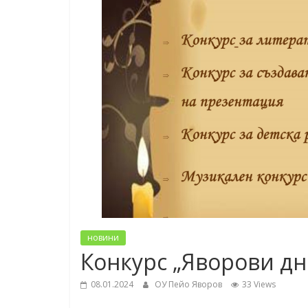
новини
Конкурс „Яворови дн
08.01.2024
ОУ Пейо Яворов
33 Views