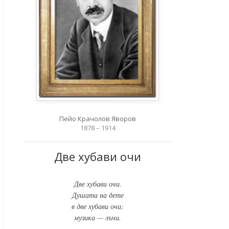
Пейо Крачолов Яворов
1878 – 1914
Две хубави очи
Две хубави очи.
Душата на дете
в две хубави очи;
музика — лъчи.