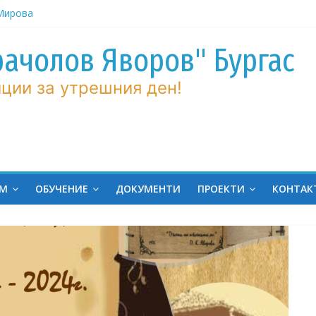
рачолов Яворов" Бургас
 Мирова
ние по
ции за утрешния ден!
вие!
ченик от
ргас!
на
ина
ЕМ
ОБУЧЕНИЕ
ДОКУМЕНТИ
ПРОЕКТИ
КОНТАК