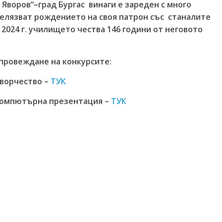
Яворов“–град Бургас винаги е зареден с много
елязват рождението на своя патрон със станалите
2024 г. училището чества 146 години от неговото
провеждане на конкурсите:
творчество –
ТУК
 компютърна презентация –
ТУК