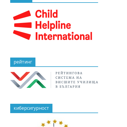
рейтинг
киберсигурност