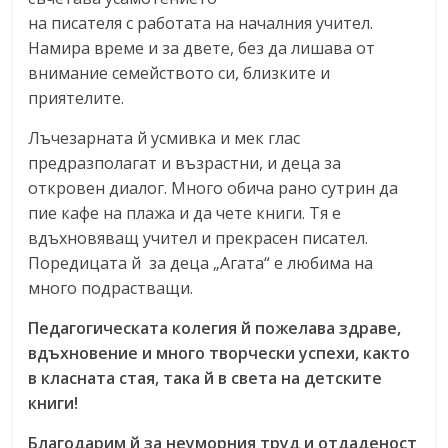
на писателя с работата на началния учител.
Намира време и за двете, без да лишава от
внимание семейството си, близките и
приятелите.
Лъчезарната й усмивка и мек глас
предразполагат и възрастни, и деца за
откровен диалог. Много обича рано сутрин да
пие кафе на плажа и да чете книги. Тя е
вдъхновяващ учител и прекрасен писател.
Поредицата й за деца „Агата“ е любима на
много подрастващи.
Педагогическата колегия й пожелава здраве,
вдъхновение и много творчески успехи, както
в класната стая, така й в света на детските
книги!
Благодарим й за неуморния труд и отдаденост