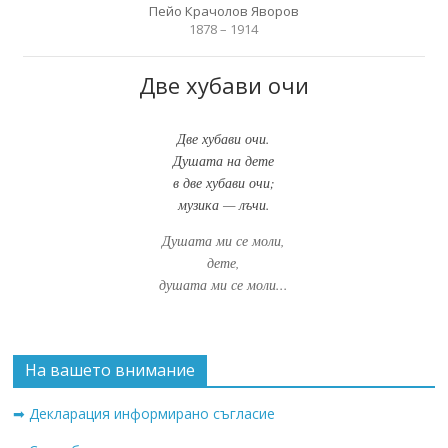
Пейо Крачолов Яворов
1878 – 1914
Две хубави очи
Две хубави очи.
Душата на дете
в две хубави очи;
музика — лъчи.
Душата ми се моли,
дете,
душата ми се моли...
На вашето внимание
➡ Декларация информирано съгласие