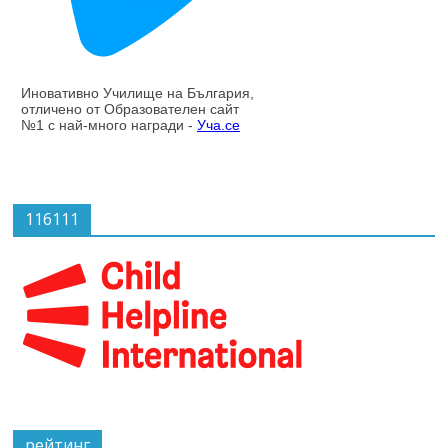
116111
рейтинг