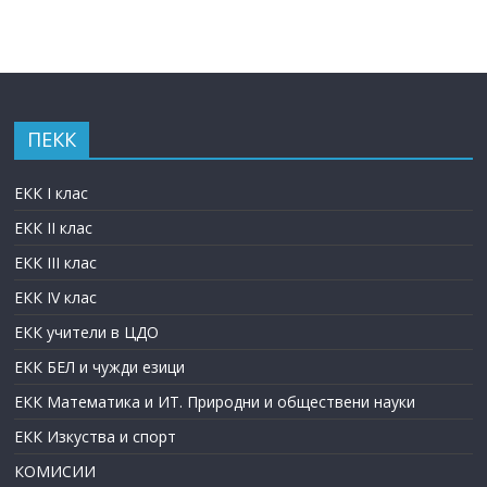
ПЕКК
ЕКК I клас
ЕКК II клас
ЕКК III клас
ЕКК IV клас
ЕКК учители в ЦДО
ЕКК БЕЛ и чужди езици
ЕКК Математика и ИТ. Природни и обществени науки
ЕКК Изкуства и спорт
КОМИСИИ