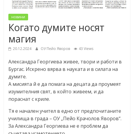
новини
Когато думите носят
магия
20.12.2024
ОУ Пейо Яворов
43 Views
Александра Георгиева живее, твори и работи в
Бургас. Искрено вярва в науката и в силата на
думите.
А мисията й e да помага на децата да проумеят
изумителния свят, в който живеем, и да
пораснат с криле.
Тя е начален учител в едно от предпочитаните
училища в града – ОУ „Пейо Крачолов Яворов“.
За Александра Георгиева не е проблем да
съчетава усамотението