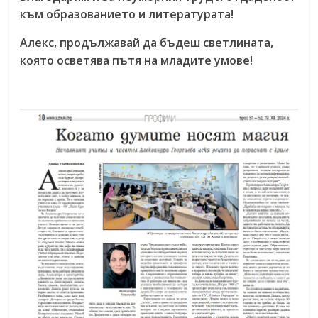
към образованието и литературата!
Алекс, продължавай да бъдеш светлината,
която осветява пътя на младите умове!