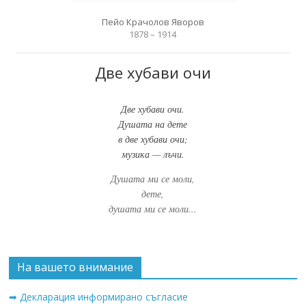
Пейо Крачолов Яворов
1878 – 1914
Две хубави очи
Две хубави очи.
Душата на дете
в две хубави очи;
музика — лъчи.
Душата ми се моли,
дете,
душата ми се моли...
На вашето внимание
➡ Декларация информирано съгласие