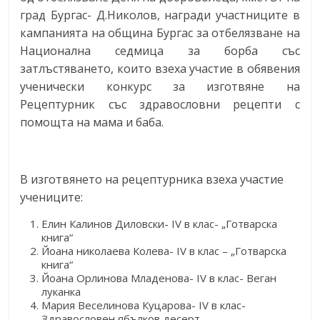
град Бургас- Д.Николов, награди участниците в
кампанията на община Бургас за отбелязване на
Национална седмица за борба със
затлъстяването, които взеха участие в обявения
ученически конкурс за изготвяне на
Рецептурник със здравословни рецепти с
помощта на мама и баба.
В изготвянето на рецептурника взеха участие
учениците:
Елин Калинов Диловски- IV в клас- „Готварска
книга“
Йоана николаева Колева- IV в клас – „Готварска
книга“
Йоана Орлинова Младенова- IV в клас- Веган
луканка
Мария Веселинова Куцарова- IV в клас-
Здравословен ябълков десерт