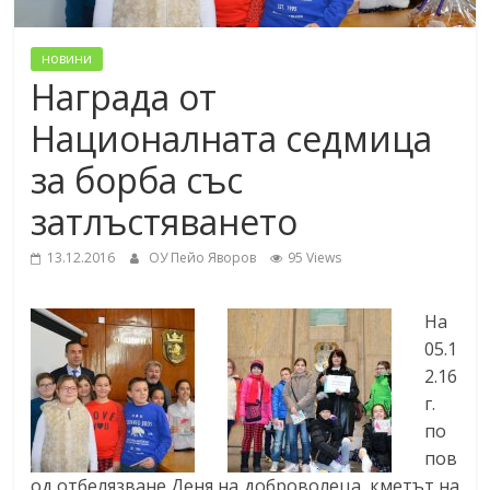
новини
Награда от
Националната седмица
за борба със
затлъстяването
13.12.2016
ОУ Пейо Яворов
95 Views
На
05.1
2.16
г.
по
пов
од отбелязване Деня на доброволеца, кметът на