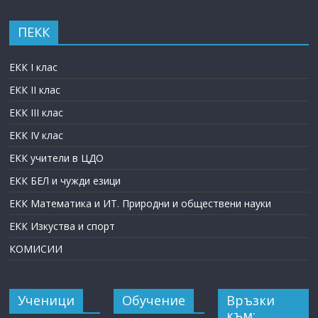
ПЕКК
ЕКК I клас
ЕКК II клас
ЕКК III клас
ЕКК IV клас
ЕКК учители в ЦДО
ЕКК БЕЛ и чужди езици
ЕКК Математика и ИТ. Природни и обществени науки
ЕКК Изкуства и спорт
КОМИСИИ
Ученици
Обучение
Връзки
към: