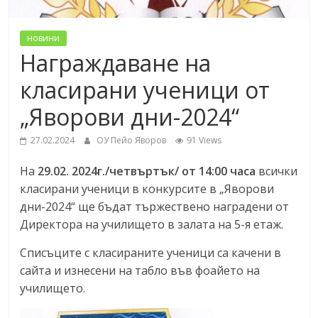
новини
Награждаване на
класирани ученици от
„Яворови дни-2024“
27.02.2024
ОУ Пейо Яворов
91 Views
На
29.02. 2024г./четвъртък/ от 14:00 часа
всички
класирани ученици в конкурсите в „Яворови
дни-2024“ ще бъдат тържествено наградени от
Директора на училището в залата на 5-я етаж.
Списъците с класираните ученици са качени в
сайта и изнесени на табло във фоайето на
училището.