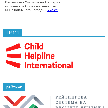
116111
рейтинг