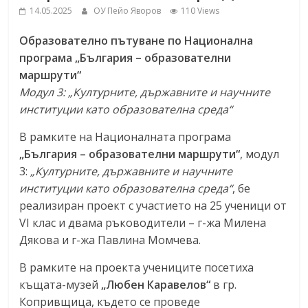
14.05.2025
ОУ Пейо Яворов
110 Views
Образователно пътуване по Национална
програма „България – образователни
маршрути“
Модул 3: „Културните, държавните и научните
институции като образователна среда“
В рамките на Националната програма
„България – образователни маршрути“
, модул
3:
„Културните, държавните и научните
институции като образователна среда“
, бе
реализиран проект с участието на 25 ученици от
VI клас и двама ръководители – г-жа Милена
Дякова и г-жа Павлина Момчева.
В рамките на проекта учениците посетиха
къщата-музей
„Любен Каравелов“
в гр.
Копривщица, където се проведе