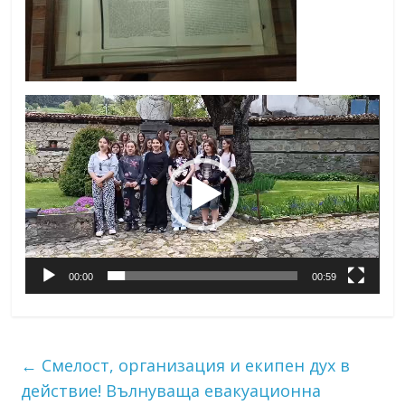
Видео
00:00
00:59
←
Смелост, организация и екипен дух в
действие! Вълнуваща евакуационна