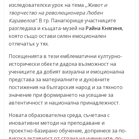
изследователски урок на тема
„Живот и
творчество на революционера Любен
Каравелов“
. В гр. Панагюрище участниците
разгледаха и къщата-музей на
Райна Княгиня
,
която също остави силен емоционален
отпечатък у тях.
Посещенията в тези емблематични културно-
исторически обекти дадоха възможност на
учениците да добият визуална и емоционална
представа за материалните и духовните
постижения на българския народ и за тяхното
значение при формирането на усещане за
автентичност и национална принадлежност.
Новата образователна среда, съчетана с
иновативни методи на преподаване и
проектно-базирано обучение, допринесе за по-
висока активност от страна на учениците, по-