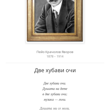
Пейо Крачолов Яворов
1878 – 1914
Две хубави очи
Две хубави очи.
Душата на дете
в две хубави очи;
музика — лъчи.
Душата ми се моли,