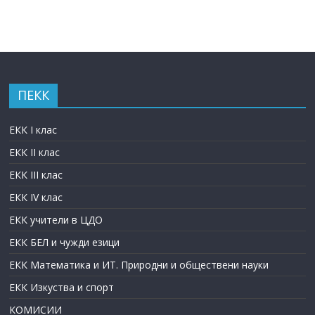
ПЕКК
ЕКК I клас
ЕКК II клас
ЕКК III клас
ЕКК IV клас
ЕКК учители в ЦДО
ЕКК БЕЛ и чужди езици
ЕКК Математика и ИТ. Природни и обществени науки
ЕКК Изкуства и спорт
КОМИСИИ