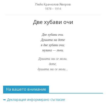
Пейо Крачолов Яворов
1878 – 1914
Две хубави очи
Две хубави очи.
Душата на дете
в две хубави очи;
музика — лъчи.
Душата ми се моли,
дете,
душата ми се моли...
На вашето внимание
➡ Декларация информирано съгласие