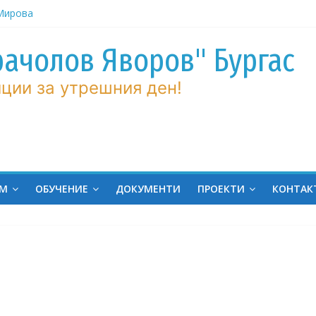
рачолов Яворов" Бургас
 Мирова
ние по
ции за утрешния ден!
вие!
ченик от
ргас!
на
ина
ЕМ
ОБУЧЕНИЕ
ДОКУМЕНТИ
ПРОЕКТИ
КОНТАК