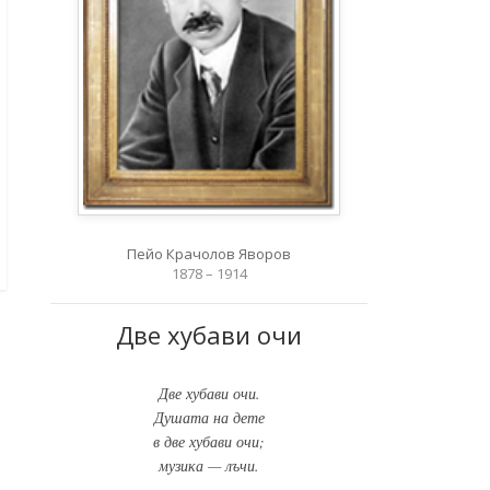
Пейо Крачолов Яворов
1878 – 1914
Две хубави очи
Две хубави очи.
Душата на дете
в две хубави очи;
музика — лъчи.