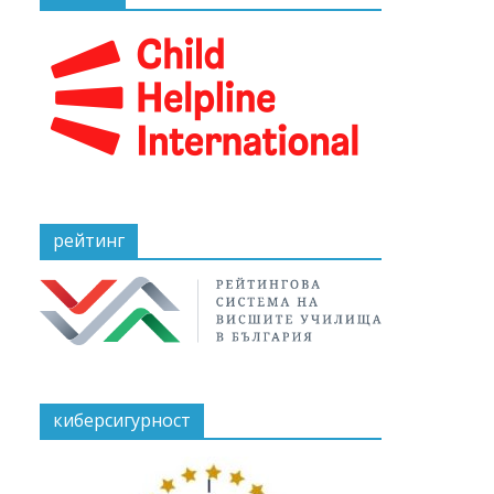
рейтинг
киберсигурност