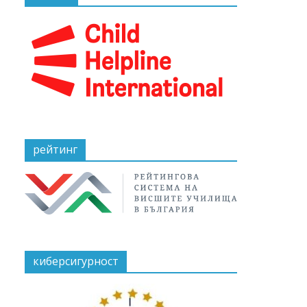
рейтинг
киберсигурност