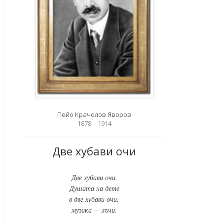
Пейо Крачолов Яворов
1878 – 1914
Две хубави очи
Две хубави очи.
Душата на дете
в две хубави очи;
музика — лъчи.