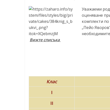
Уважаеми род
оценяване при
комплекти по 
„Пейо Яворов“
необходимите 
Вижте списъка
Клас
I
II