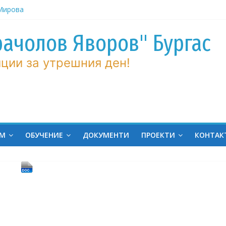
 Мирова
ние по
рачолов Яворов" Бургас
вие!
ции за утрешния ден!
ченик от
ргас!
на
ина
ров“ с
ЕМ
ОБУЧЕНИЕ
ДОКУМЕНТИ
ПРОЕКТИ
КОНТАК