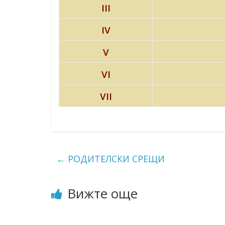
III
IV
V
VI
VII
←
РОДИТЕЛСКИ СРЕЩИ
Вижте още