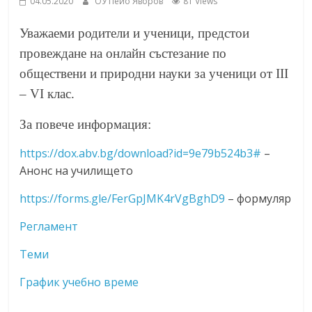
04.05.2020
ОУ Пейо Яворов
81 Views
Уважаеми родители и ученици,
предстои
провеждане на онлайн състезаниe по
обществени и природни науки за ученици от III
– VI клас.
За повече информация:
https://dox.abv.bg/download?
id=9e79b524b3#
–
Анонс на училището
https://forms.gle/
FerGpJMK4rVgBghD9
– формуляр
Регламент
Теми
График учебно време