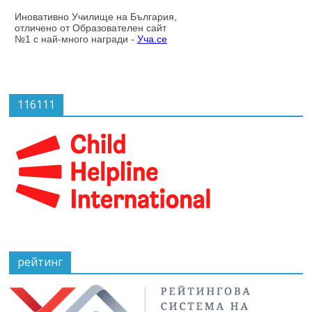
116111
рейтинг