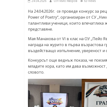
24.04.2026
ОУ Пейо Яворов
63 Views
На 24.04.2026г. се проведе конкурс за р
Power of Poetry“, организиран от СУ „Ник
талантливи ученици, които впечатлиха 
представяне.
Мая Манахова от VI в клас на ОУ „Пейо Я
награда на журито в първа възрастова гру
въздействащо изпълнение, увереност и о
Конкурсът още веднъж показа, че поезия
младите хора, като им дава възможност д
словото.