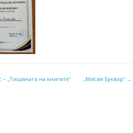
с – „Тишината на книгите“
„Мисия Буквар“
→