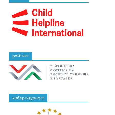
рейтинг
киберсигурност