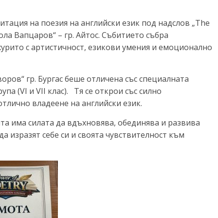
ецитация на поезия на английски език под надслов „The
ола Вапцаров“ – гр. Айтос. Събитието събра
журито с артистичност, езикови умения и емоционално
воров“ гр. Бургас беше отличена със специалната
па (VI и VII клас). Тя се открои със силно
тлично владеене на английски език.
та има силата да вдъхновява, обединява и развива
а изразят себе си и своята чувствителност към