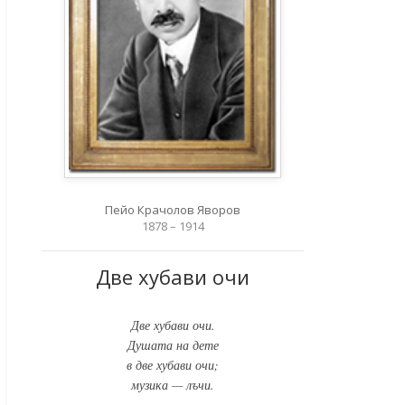
Пейо Крачолов Яворов
1878 – 1914
Две хубави очи
Две хубави очи.
Душата на дете
в две хубави очи;
музика — лъчи.