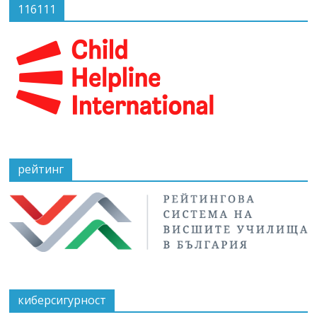
116111
рейтинг
киберсигурност