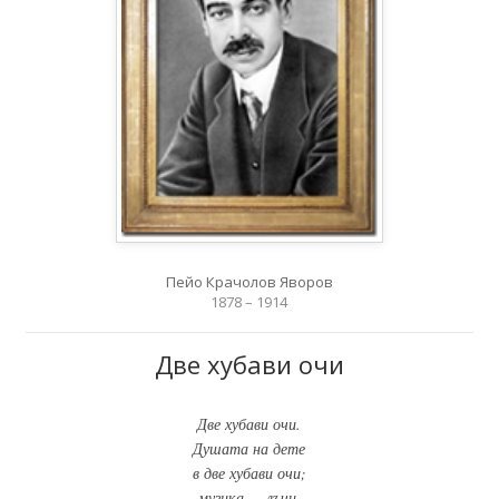
Пейо Крачолов Яворов
1878 – 1914
Две хубави очи
Две хубави очи.
Душата на дете
в две хубави очи;
музика — лъчи.