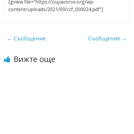
[gview file=“https://ouyavorov.org/wp-
content/uploads/2021/09/ccf_000024.pdf“]
←
Съобщение
Съобщение
→
Вижте още