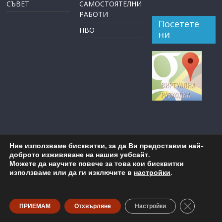
СЪВЕТ
САМОСТОЯТЕЛНИ
РАБОТИ
Посетете
НВО
ни
Ние използваме бисквитки, за да Ви предоставим най-
доброто изживяване на нашия уебсайт.
Можете да научите повече за това кои бисквитки
използваме или да ги изключите в
настройки
.
Copyright © 2026
ОУ "Пейо Крачолов Яворов" Бургас
. All
rights reserved.
Close GDP
ПРИЕМАМ
Отхвърляне
Настройки