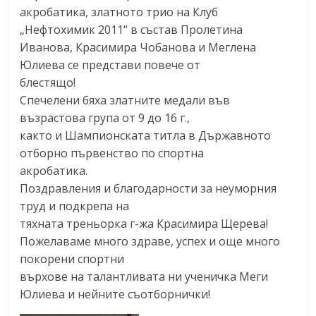
акробатика, златното трио на Клуб
„Нефтохимик 2011“ в състав Пролетина
Иванова, Красимира Чобанова и Меглена
Юлиева се представи повече от
блестящо!
Спечелени бяха златните медали във
възрастова група от 9 до 16 г.,
както и Шампионската титла в Държавното
отборно първенство по спортна
акробатика.
Поздравления и благодарности за неуморния
труд и подкрепа на
тяхната треньорка г-жа Красимира Щерева!
Пожелаваме много здраве, успех и още много
покорени спортни
върхове на талантливата ни ученичка Меги
Юлиева и нейните съотборнички!