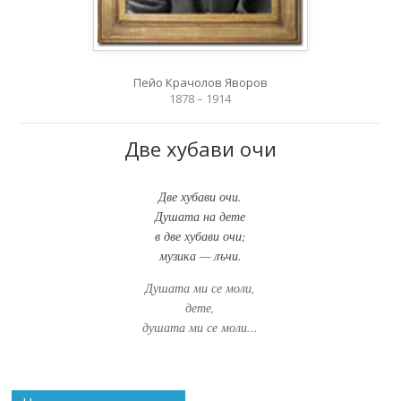
Пейо Крачолов Яворов
1878 – 1914
Две хубави очи
Две хубави очи.
Душата на дете
в две хубави очи;
музика — лъчи.
Душата ми се моли,
дете,
душата ми се моли...