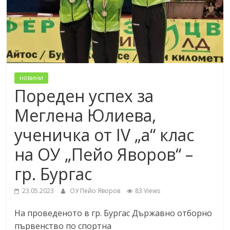
новини
Пореден успех за
Меглена Юлиева,
ученичка от IV „а“ клас
на ОУ „Пейо Яворов“ –
гр. Бургас
23.05.2023
ОУ Пейо Яворов
83 Views
На проведеното в гр. Бургас Държавно отборно
първенство по спортна