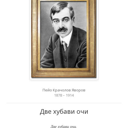
Пейо Крачолов Яворов
1878 – 1914
Две хубави очи
Две хубави очи.