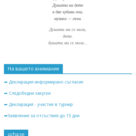
Душата на дете
в две хубави очи;
музика — лъчи.
Душата ми се моли,
дете,
душата ми се моли...
На вашето внимание
➡ Декларация информирано съгласие
➡ Следобедни закуски
➡ Декларация - участие в турнир
➡Заявление за отсъствия до 15 дни
ucha.se