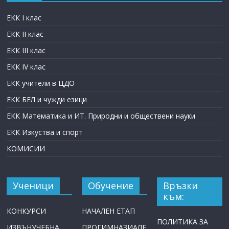
ЕКК I клас
ЕКК II клас
ЕКК III клас
ЕКК IV клас
ЕКК учители в ЦДО
ЕКК БЕЛ и чужди езици
ЕКК Математика и ИТ. Природни и обществени науки
ЕКК Изкуства и спорт
КОМИСИИ
Ученици
Обучение
Връзки
към:
КОНКУРСИ
НАЧАЛЕН ЕТАП
ПОЛИТИКА ЗА
ИЗВЪНУЧЕБНА
ПРОГИМНАЗИАЛЕ