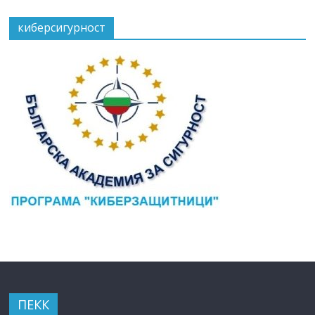
киберсигурност
ПЕКК