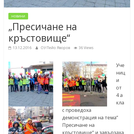
новини
„Пресичане на
кръстовище“
13.12.2016
ОУ Пейо Яворов
36 Views
Уче
ниц
и
от
4 а
кла
с проведоха
демонстрация на тема“
Пресичане на
кръстовище“ и завързаха