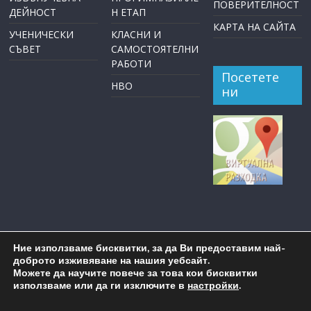
ПОВЕРИТЕЛНОСТ
ДЕЙНОСТ
Н ЕТАП
КАРТА НА САЙТА
УЧЕНИЧЕСКИ
КЛАСНИ И
СЪВЕТ
САМОСТОЯТЕЛНИ
РАБОТИ
Посетете
НВО
ни
Ние използваме бисквитки, за да Ви предоставим най-
доброто изживяване на нашия уебсайт.
Можете да научите повече за това кои бисквитки
използваме или да ги изключите в
настройки
.
Copyright © 2026
ОУ "Пейо Крачолов Яворов" Бургас
. All
rights reserved.