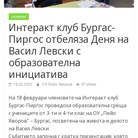
новини
Интеракт клуб Бургас-
Пиргос отбеляза Деня на
Васил Левски с
образователна
инициатива
18.02.2025
ОУ Пейо Яворов
97 Views
На 18 февруари членовете на Интеракт клуб
Бургас-Пиргос проведоха образователна среща
с учениците от 3-ти и 4-ти клас на ОУ „Пейо
Яворов“ – Бургас, посветена на живота и делото
на Васил Левски.
Събитието започна с кратка презентация, която