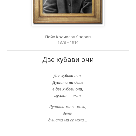
Пейо Крачолов Яворов
1878 – 1914
Две хубави очи
Две хубави очи.
Душата на дете
в две хубави очи;
музика — лъчи.
Душата ми се моли,
дете,
душата ми се моли...