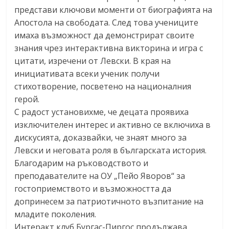
представи ключови моменти от биографията на
Апостола на свободата. След това учениците
имаха възможност да демонстрират своите
знания чрез интерактивна викторина и игра с
цитати, изречени от Левски. В края на
инициативата всеки ученик получи
стихотворение, посветено на националния
герой.
С радост установихме, че децата проявиха
изключителен интерес и активно се включиха в
дискусията, доказвайки, че знаят много за
Левски и неговата роля в българската история.
Благодарим на ръководството и
преподавателите на ОУ „Пейо Яворов“ за
гостоприемството и възможността да
допринесем за патриотичното възпитание на
младите поколения.
Интеракт клуб Бургас-Пиргос продължава