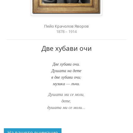
Пейо Крачолов Яворов
1878 – 1914
Две хубави очи
Две хубави очи.
Душата на дете
в две хубави очи;
музика — лъчи.
Душата ми се моли,
дете,
душата ми се моли...
На вашето внимание