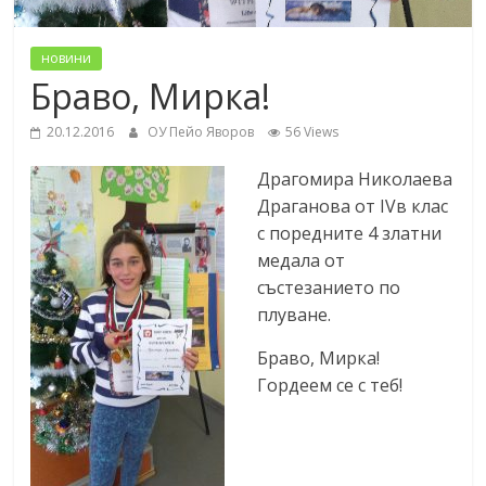
новини
Браво, Мирка!
20.12.2016
ОУ Пейо Яворов
56 Views
Драгомира Николаева
Драганова от IVв клас
с поредните 4 златни
медала от
състезанието по
плуване.
Браво, Мирка!
Гордеем се с теб!