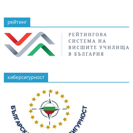
рейтинг
киберсигурност