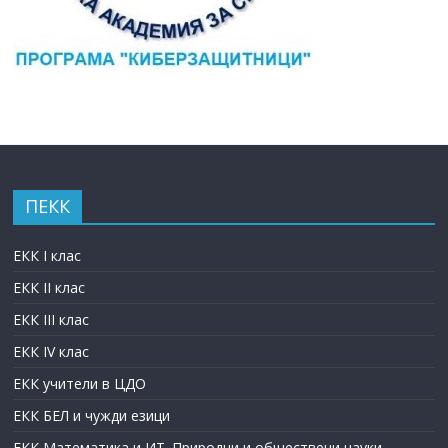
ПЕКК
ЕКК I клас
ЕКК II клас
ЕКК III клас
ЕКК IV клас
ЕКК учители в ЦДО
ЕКК БЕЛ и чужди езици
ЕКК Математика и ИТ. Природни и обществени науки