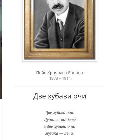
Пейо Крачолов Яворов
1878 – 1914
Две хубави очи
Две хубави очи.
Душата на дете
в две хубави очи;
музика — лъчи.