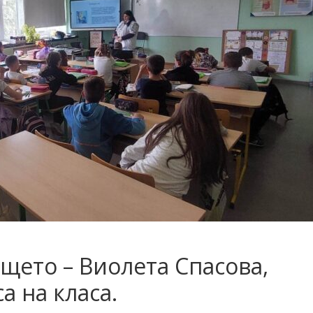
ището – Виолета Спасова,
а на класа.