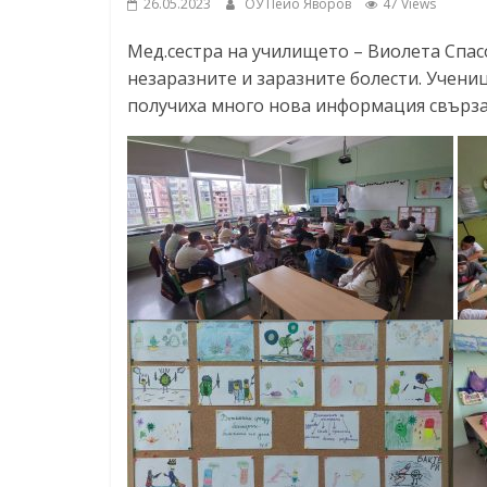
26.05.2023
ОУ Пейо Яворов
47 Views
Мед.сестра на училището – Виолета Спасо
незаразните и заразните болести. Учениц
получиха много нова информация свързан