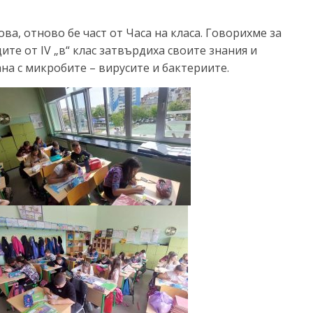
ва, отново бе част от Часа на класа. Говорихме за
ите от IV „в“ клас затвърдиха своите знания и
а с микробите – вирусите и бактериите.