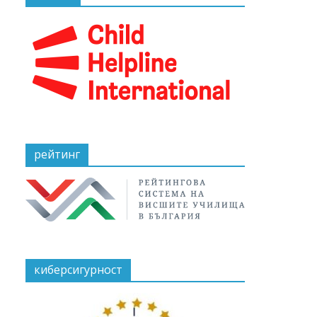
рейтинг
киберсигурност