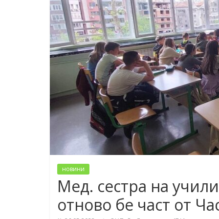
новини
Мед. сестра на учил
отново бе част от Час