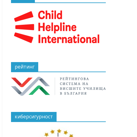
рейтинг
киберсигурност