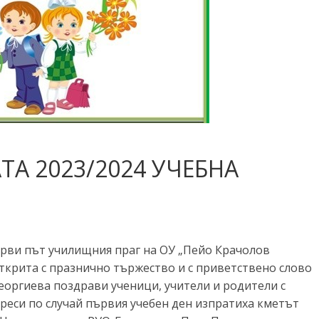
ТА 2023/2024 УЧЕБНА
ърви път училищния праг на ОУ „Пейо Крачолов
открита с празнично тържество и с приветствено слово
еоргиева поздрави ученици, учители и родители с
еси по случай първия учебен ден изпратиха кметът