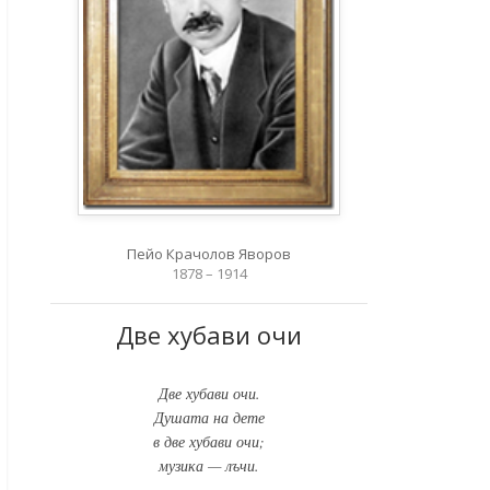
Пейо Крачолов Яворов
1878 – 1914
Две хубави очи
Две хубави очи.
Душата на дете
в две хубави очи;
музика — лъчи.