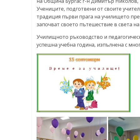
на Община Бургас г-н Димитър Николов, 
Учениците, подготвени от своите учител
традиция първи прага на училището пре
започват своето пътешествие в света на
Училищното ръководство и педагогическ
успешна учебна година, изпълнена с мног