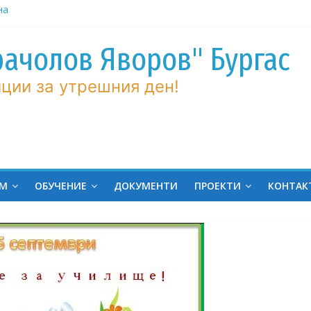
на
ина
ров“ с
рачолов Яворов" Бургас
ции за утрешния ден!
 Мирова
ние по
вие!
ченик от
ЕМ
ОБУЧЕНИЕ
ДОКУМЕНТИ
ПРОЕКТИ
КОНТАК
ргас!