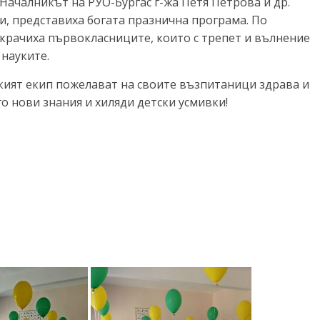
Началникът на РУО-Бургас г-жа Петя Петрова и др.
и, представиха богата празнична програма.
По
крачиха първокласниците, които с трепет и вълнение
 науките.
ият екип пожелават на своите възпитаници здрава и
о нови знания и хиляди детски усмивки!