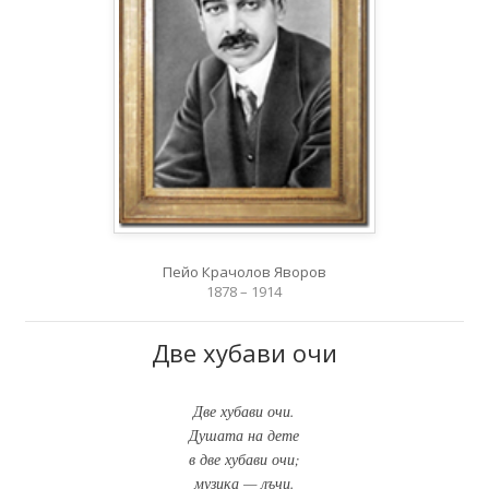
Пейо Крачолов Яворов
1878 – 1914
Две хубави очи
Две хубави очи.
Душата на дете
в две хубави очи;
музика — лъчи.