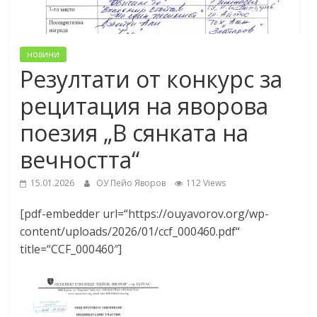
новини
Резултати от конкурс за
рецитация на яворова
поезия „В сянката на
вечността“
15.01.2026
ОУ Пейо Яворов
112 Views
[pdf-embedder url=“https://ouyavorov.org/wp-
content/uploads/2026/01/ccf_000460.pdf“
title=“CCF_000460″]