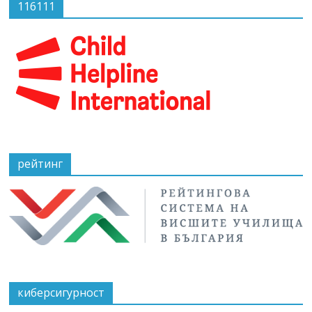
116111
рейтинг
киберсигурност