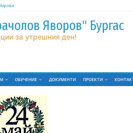
ров“ с
рачолов Яворов" Бургас
 Мирова
ние по
ции за утрешния ден!
вие!
ченик от
ргас!
на
ина
ЕМ
ОБУЧЕНИЕ
ДОКУМЕНТИ
ПРОЕКТИ
КОНТАК