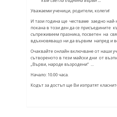
към светла бъднина върви …
Уважаеми ученици, родители, колеги!
И тази година ще честваме заедно най-х
покана в този ден да се присъедините к
съпреживеем празника, посветен на свя
вдъхновяващо ни да вървим напред и вс
Очаквайте онлайн включване от наши уче
сътвореното в тези майски дни от възп
„Върви, народе възродени“ …
Начало: 10.00 часа.
Кодът за достъп ще Ви изпратят класни