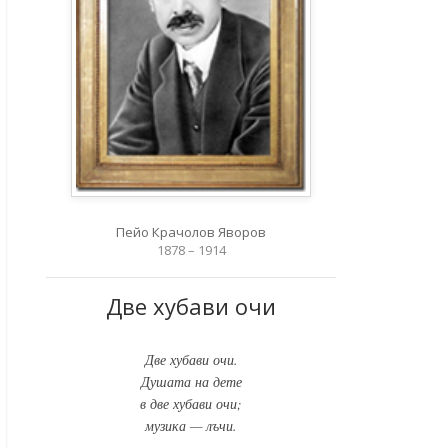
Пейо Крачолов Яворов
1878 – 1914
Две хубави очи
Две хубави очи.
Душата на дете
в две хубави очи;
музика — лъчи.