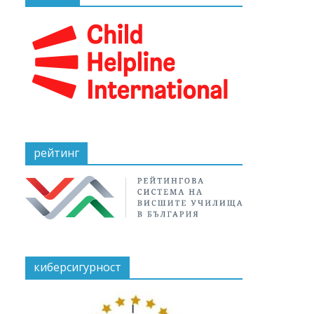
рейтинг
киберсигурност