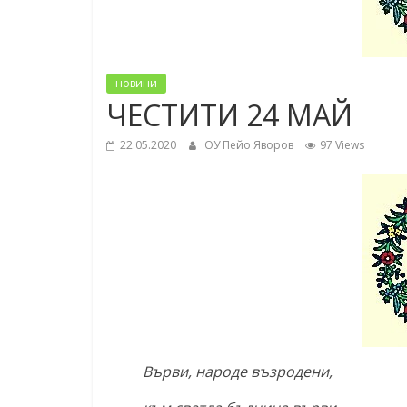
новини
ЧЕСТИТИ 24 МАЙ
22.05.2020
ОУ Пейо Яворов
97 Views
Върви, народе възродени,