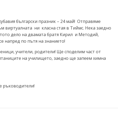
убавия български празник – 24 май! Отправяме
ъм виртуалната ни класна стая в Тиймс. Нека заедно
тото дело на двамата братя Кирил и Методий,
е напред по пътя на знанието!
ници, учители, родители! Ще споделим част от
итаниците на училището, заедно ще запеем химна
те ръководители!