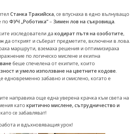
ител
Станка Тракийска
, се впуснаха в едно вълнуващо
е по
ФУЧ „Роботика“
–
Зимен лов на съкровища
.
ките изследователи да
кодират пътя на озоботите
,
ин
да открият и съберат предметите, включени в лова.
аха маршрути, вземаха решения и оптимизираха
пражнение по логическо мислене и екипна
уване
беше спечелена от екипите, които
зност и умело използване на цветните кодове
.
де едновременно забавно и смислено, когато е
ите направиха още една уверена крачка към света на
мения като
критично мислене, сътрудничество и
като се забавляват!
работа и вдъхновяващия урок!