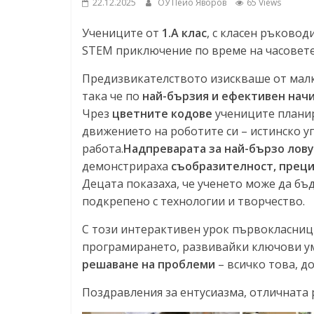
22.12.2025
ОУ Пейо Яворов
65 Views
Учениците от
1.А клас
, с класен ръковод
STEM приключение по време на часовет
Предизвикателството изискваше от мал
така че по
най-бързия и ефективен нач
Чрез
цветните кодове
учениците планир
движението на роботите си – истинско у
работа.
Надпреварата за най-бързо лов
демонстрираха
съобразителност, преци
Децата показаха, че ученето може да бъ
подкрепено с технологии и творчество.
С този интерактивен урок първокласниц
програмирането, развивайки ключови у
решаване на проблеми
– всичко това, до
Поздравления за ентусиазма, отличната 