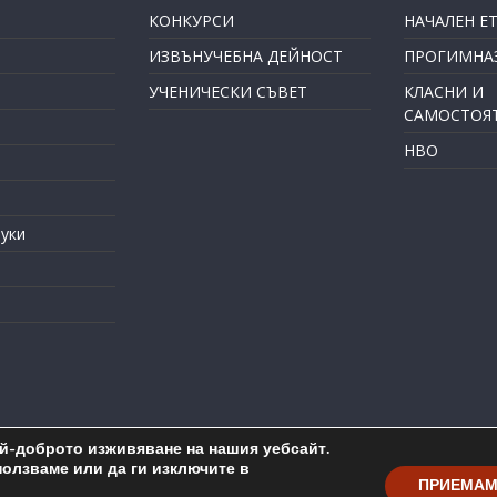
КОНКУРСИ
НАЧАЛЕН Е
ИЗВЪНУЧЕБНА ДЕЙНОСТ
ПРОГИМНАЗ
УЧЕНИЧЕСКИ СЪВЕТ
КЛАСНИ И
САМОСТОЯ
НВО
уки
ай-доброто изживяване на нашия уебсайт.
pyright © 2026
ОУ "Пейо Крачолов Яворов" Бургас
. All rights reser
ползваме или да ги изключите в
ПРИЕМА