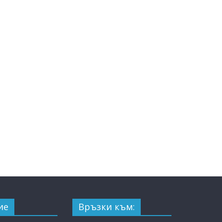
ие
Връзки към: