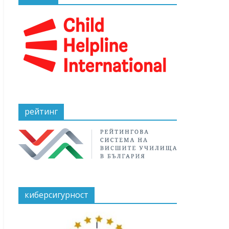
рейтинг
киберсигурност