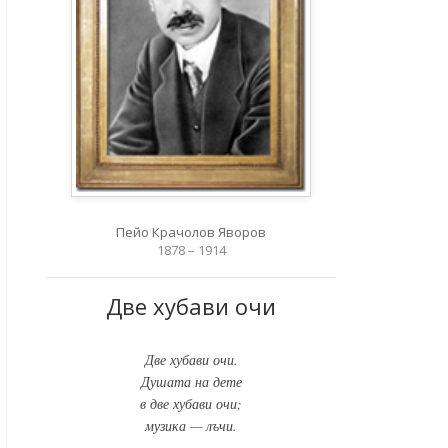
Пейо Крачолов Яворов
1878 – 1914
Две хубави очи
Две хубави очи.
Душата на дете
в две хубави очи;
музика — лъчи.