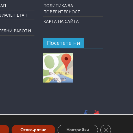
ТАП
ПОЛИТИКА ЗА
ПОВЕРИТЕЛНОСТ
ИАЛЕН ЕТАП
КАРТА НА САЙТА
ТЕЛНИ РАБОТИ
Посетете ни
ved.
Close GDPR Co
М
Отхвърляне
Настройки