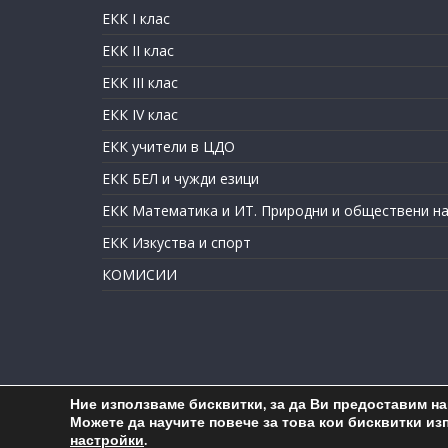
ЕКК I клас
ЕКК II клас
ЕКК III клас
ЕКК IV клас
ЕКК учители в ЦДО
ЕКК БЕЛ и чужди езици
ЕКК Математика и ИТ. Природни и обществени на
ЕКК Изкуства и спорт
КОМИСИИ
Ние използваме бисквитки, за да Ви предоставим н
Co
Можете да научите повече за това кои бисквитки из
настройки
.