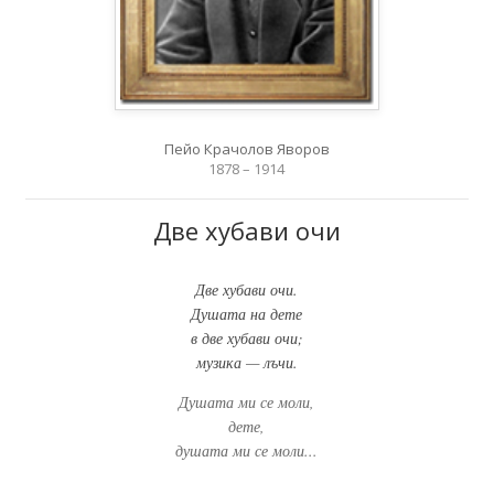
Пейо Крачолов Яворов
1878 – 1914
Две хубави очи
Две хубави очи.
Душата на дете
в две хубави очи;
музика — лъчи.
Душата ми се моли,
дете,
душата ми се моли...