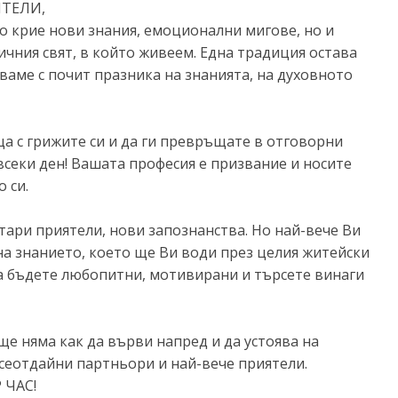
ТЕЛИ,
то крие нови знания, емоционални мигове, но и
чния свят, в който живеем. Една традиция остава
ваме с почит празника на знанията, на духовното
а с грижите си и да ги превръщате в отговорни
всеки ден! Вашата професия е призвание и носите
 си.
тари приятели, нови запознанства. Но най-вече Ви
на знанието, което ще Ви води през целия житейски
, а бъдете любопитни, мотивирани и търсете винаги
е няма как да върви напред и да устоява на
сеотдайни партньори и най-вече приятели.
 ЧАС!