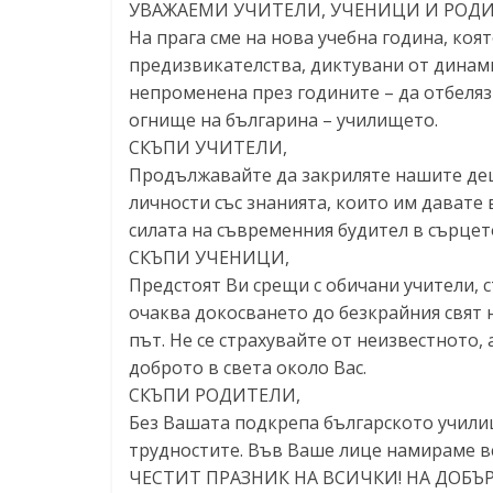
УВАЖАЕМИ УЧИТЕЛИ, УЧЕНИЦИ И РОДИ
На прага сме на нова учебна година, коя
предизвикателства, диктувани от динами
непроменена през годините – да отбеляз
огнище на българина – училището.
СКЪПИ УЧИТЕЛИ,
Продължавайте да закриляте нашите дец
личности със знанията, които им давате 
силата на съвременния будител в сърцето
СКЪПИ УЧЕНИЦИ,
Предстоят Ви срещи с обичани учители, с
очаква докосването до безкрайния свят 
път. Не се страхувайте от неизвестното
доброто в света около Вас.
СКЪПИ РОДИТЕЛИ,
Без Вашата подкрепа българското училищ
трудностите. Във Ваше лице намираме в
ЧЕСТИТ ПРАЗНИК НА ВСИЧКИ! НА ДОБЪР