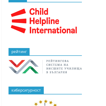
рейтинг
киберсигурност