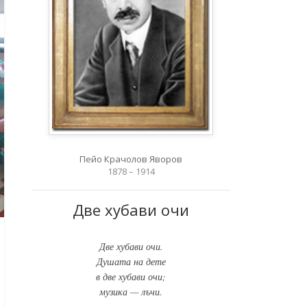
Пейо Крачолов Яворов
1878 – 1914
Две хубави очи
Две хубави очи.
Душата на дете
в две хубави очи;
музика — лъчи.