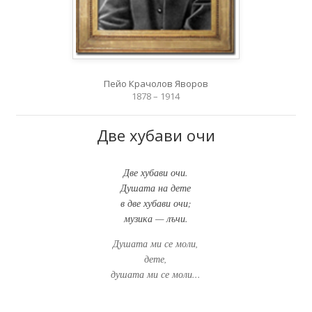
Пейо Крачолов Яворов
1878 – 1914
Две хубави очи
Две хубави очи.
Душата на дете
в две хубави очи;
музика — лъчи.
Душата ми се моли,
дете,
душата ми се моли...