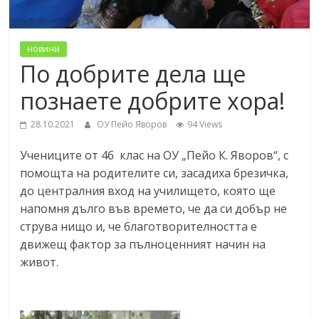
новини
По добрите дела ще
познаете добрите хора!
28.10.2021
ОУ Пейо Яворов
94 Views
Учениците от 4б клас на ОУ „Пейо К. Яворов“, с
помощта на родителите си, засадиха брезичка,
до централния вход на училището, която ще
напомня дълго във времето, че да си добър не
струва нищо и, че благотворителността е
движещ фактор за пълноценният начин на
живот.