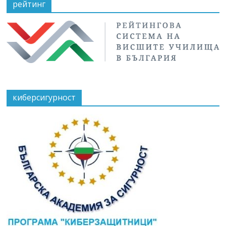
рейтинг
киберсигурност