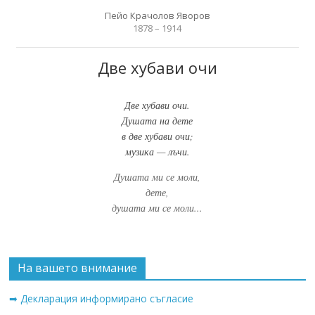
Пейо Крачолов Яворов
1878 – 1914
Две хубави очи
Две хубави очи.
Душата на дете
в две хубави очи;
музика — лъчи.
Душата ми се моли,
дете,
душата ми се моли...
На вашето внимание
➡ Декларация информирано съгласие